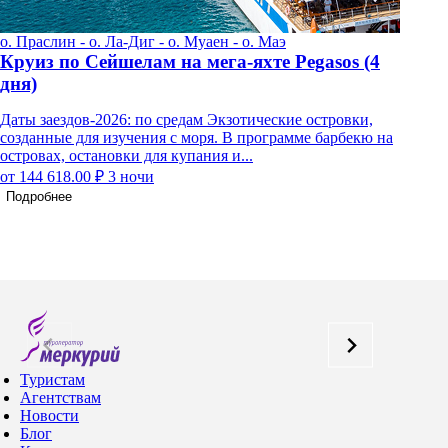
о. Праслин - о. Ла-Диг - о. Муаен - о. Маэ
о
Круиз по Сейшелам на мега-яхте Pegasos (4
К
дня)
д
Даты заездов-2026: по средам Экзотические островки,
Д
созданные для изучения с моря. В программе барбекю на
п
островах, остановки для купания и...
о
от 144 618.00 ₽
3 ночи
о
Подробнее
Туристам
Агентствам
Новости
Блог