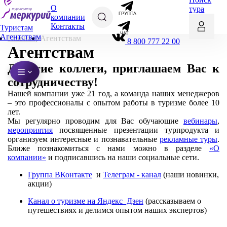
О
тура
ГРУППА
компании
Контакты
Туристам
ЧАТ
Агентствам
Главная
Агентствам
8 800 777 22 00
Агентствам
Дорогие коллеги, приглашаем Вас к
сотрудничеству!
Нашей компании уже 21 год, а команда наших менеджеров
– это профессионалы с опытом работы в туризме более 10
лет.
Мы регулярно проводим для Вас обучающие
вебинары
,
мероприятия
посвященные презентации турпродукта и
организуем интересные и познавательные
рекламные туры
.
Ближе познакомиться с нами можно в разделе
«О
компании»
и подписавшись на наши социальные сети.
Группа ВКонтакте
и
Телеграм - канал
(наши новинки,
акции)
Канал о туризме на Яндекс Дзен
(рассказываем о
путешествиях и делимся опытом наших экспертов)