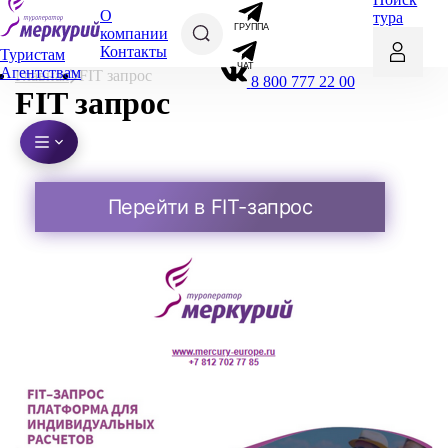
О
тура
ГРУППА
компании
Контакты
Туристам
ЧАТ
Агентствам
Главная
FIT запрос
8 800 777 22 00
FIT запрос
Перейти в FIT-запрос