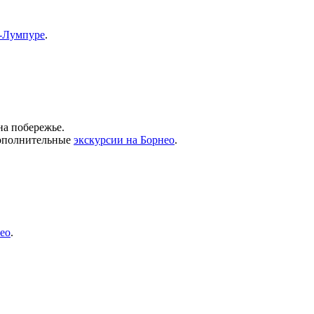
а-Лумпуре
.
на побережье.
дополнительные
экскурсии на Борнео
.
ео
.