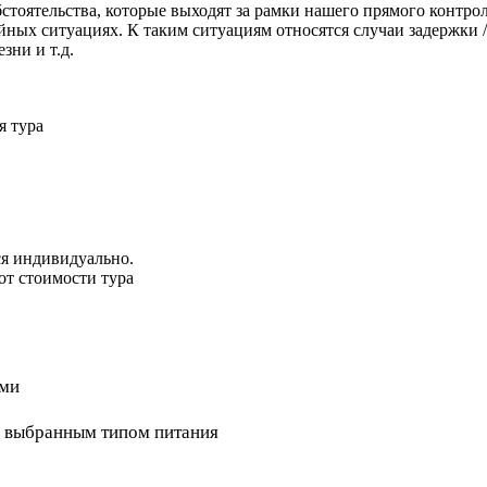
оятельства, которые выходят за рамки нашего прямого контроля,
ых ситуациях. К таким ситуациям относятся случаи задержки / 
зни и т.д.
я тура
ся индивидуально.
 от стоимости тура
ами
 с выбранным типом питания