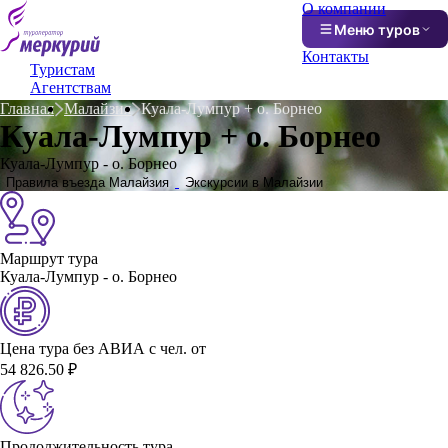
О компании
Меню туров
Контакты
Туристам
Агентствам
Главная
Малайзия
Куала-Лумпур + о. Борнео
Куала-Лумпур + о. Борнео
Куала-Лумпур - о. Борнео
Правила въезда Малайзия
Экскурсии в Малайзии
Маршрут тура
Куала-Лумпур - о. Борнео
Цена тура без АВИА с чел. от
54 826.50 ₽
Продолжительность тура