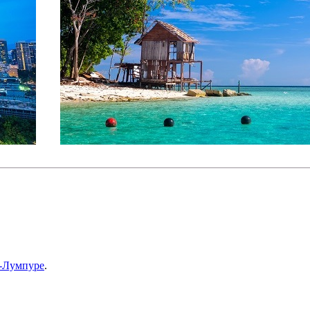
а-Лумпуре
.