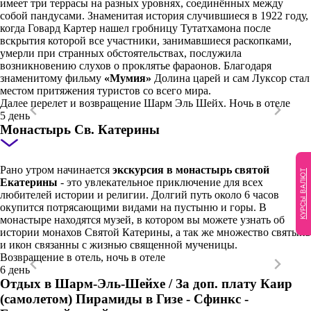
имеет три террасы на разных уровнях, соединённых между
собой пандусами. Знаменитая история случившиеся в 1922 году,
когда Говард Картер нашел гробницу Тутатхамона после
вскрытия которой все участники, занимавшиеся раскопками,
умерли при странных обстоятельствах, послужила
возникновению слухов о проклятье фараонов. Благодаря
знаменитому фильму
«Мумия»
Долина царей и сам Луксор стал
местом притяжения туристов со всего мира.
Далее перелет и возвращение Шарм Эль Шейх. Ночь в отеле
5 день
Монастырь Св. Катерины
Рано утром начинается
экскурсия в монастырь святой
КУРСЫ ВАЛЮТ
Екатерины
- это увлекательное приключение для всех
любителей истории и религии. Долгий путь около 6 часов
окупится потрясающими видами на пустыню и горы. В
монастыре находятся музей, в котором вы можете узнать об
истории монахов Святой Катерины, а так же множество святынь
и икон связанны с жизнью священной мученицы.
Возвращение в отель, ночь в отеле
6 день
Отдых в Шарм-Эль-Шейхе / За доп. плату Каир
(самолетом) Пирамиды в Гизе - Сфинкс -