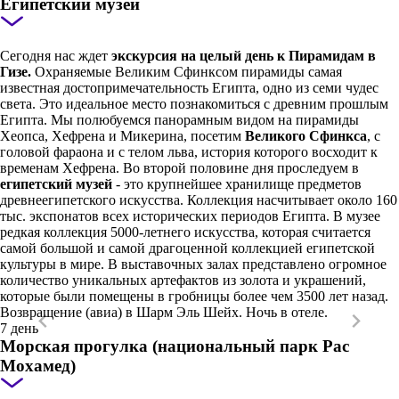
Египетский музей
Сегодня нас ждет
экскурсия на целый день к Пирамидам в
Гизе.
Охраняемые Великим Сфинксом пирамиды самая
известная достопримечательность Египта, одно из семи чудес
света. Это идеальное место познакомиться с древним прошлым
Египта. Мы полюбуемся панорамным видом на пирамиды
Хеопса, Хефрена и Микерина, посетим
Великого Сфинкса
, с
головой фараона и с телом льва, история которого восходит к
временам Хефрена. Во второй половине дня проследуем в
египетский музей
- это крупнейшее хранилище предметов
древнеегипетского искусства. Коллекция насчитывает около 160
тыс. экспонатов всех исторических периодов Египта. В музее
редкая коллекция 5000-летнего искусства, которая считается
самой большой и самой драгоценной коллекцией египетской
культуры в мире. В выставочных залах представлено огромное
количество уникальных артефактов из золота и украшений,
которые были помещены в гробницы более чем 3500 лет назад.
Возвращение (авиа) в Шарм Эль Шейх. Ночь в отеле.
7 день
Морская прогулка (национальный парк Рас
Мохамед)