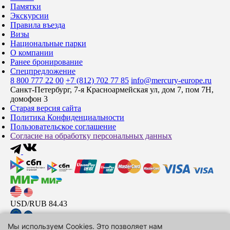
Памятки
Экскурсии
Правила въезда
Визы
Национальные парки
О компании
Ранее бронирование
Спецпредложение
8 800 777 22 00
+7 (812) 702 77 85
info@mercury-europe.ru
Санкт-Петербург, 7-я Красноармейская ул, дом 7, пом 7Н,
домофон 3
Старая версия сайта
Политика Конфиденциальности
Пользовательское соглашение
Согласие на обработку персональных данных
USD/RUB
84.43
Мы используем Cookies. Это позволяет нам
EUR/RUB
97.44