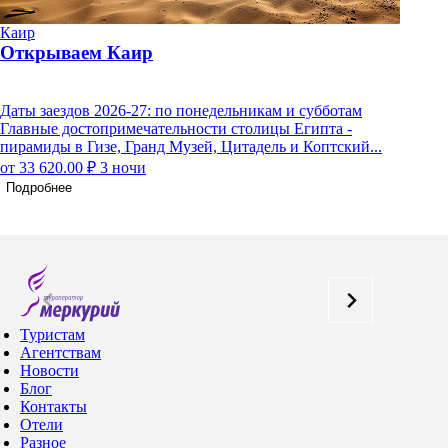
Каир
К
Открываем Каир
О
Даты заездов 2026-27: по понедельникам и субботам
Д
Главные достопримечательности столицы Египта -
ж
пирамиды в Гизе, Гранд Музей, Цитадель и Коптский...
А
от 33 620.00 ₽
3 ночи
о
Подробнее
Туристам
Агентствам
Новости
Блог
Контакты
Отели
Разное