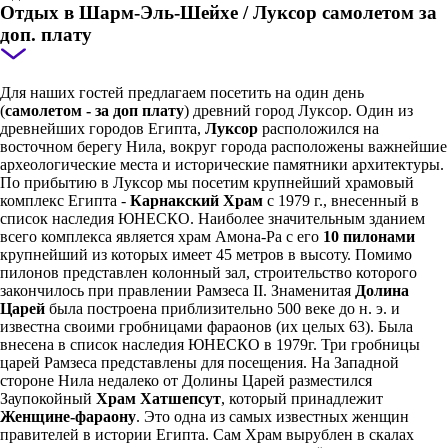
Отдых в Шарм-Эль-Шейхе / Луксор самолетом за
доп. плату
Для наших гостей предлагаем посетить на один день
(
самолетом - за доп плату
) древний город Луксор. Один из
древнейших городов Египта,
Луксор
расположился на
восточном берегу Нила, вокруг города расположены важнейшие
археологические места и исторические памятники архитектуры.
По прибытию в Луксор мы посетим крупнейший храмовый
комплекс Египта -
Карнакский Храм
с 1979 г., внесенный в
список наследия ЮНЕСКО. Наиболее значительным зданием
всего комплекса является храм Амона-Ра с его
10 пилонами
крупнейший из которых имеет 45 метров в высоту. Помимо
пилонов представлен колонный зал, строительство которого
закончилось при правлении Рамзеса II. Знаменитая
Долина
Царей
была построена приблизительно 500 веке до н. э. и
известна своими гробницами фараонов (их целых 63). Была
внесена в список наследия ЮНЕСКО в 1979г. Три гробницы
царей Рамзеса представлены для посещения. На Западной
стороне Нила недалеко от Долины Царей разместился
Заупокойный
Храм Хатшепсут
, который принадлежит
Женщине-фараону
. Это одна из самых известных женщин
правителей в истории Египта. Сам Храм вырублен в скалах