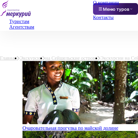
О компании
Меню туров
Контакты
Туристам
Агентствам
Главная
Экскурсия
на Сейшельские острова
Экскурсии на Се
Очаровательная прогулка по майской долине