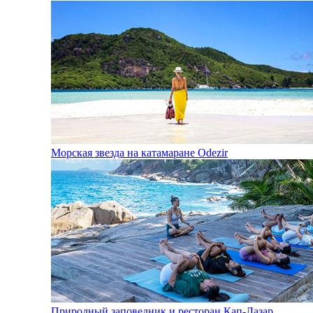
Морская звезда на катамаране Odezir
Природный заповедник и ресторан Кап-Лазар