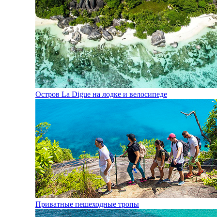
Остров La Digue на лодке и велосипеде
Приватные пешеходные тропы