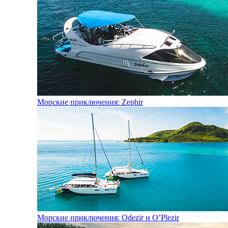
Морские приключения: Zephir
Морские приключения: Odezir и O’Plezir