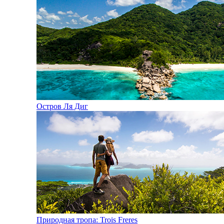
Остров Ля Диг
Природная тропа: Trois Freres