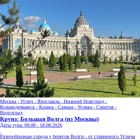
Москва - Углич - Ярославль - Нижний Новгород -
Козьмодемьянск - Казань - Самара - Усовка - Саратов -
Волгоград
Круиз: Большая Волга (из Москвы)
Даты тура: 09.08 - 18.08.2026
Разнообразные города у берегов Волги - от старинного Углича