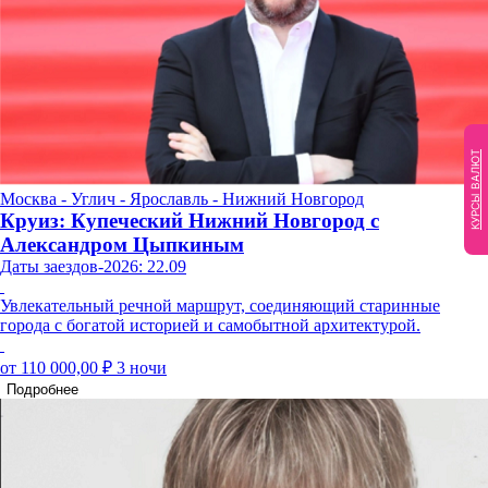
КУРСЫ ВАЛЮТ
Москва - Углич - Ярославль - Нижний Новгород
Круиз: Купеческий Нижний Новгород с
Александром Цыпкиным
Даты заездов-2026: 22.09
Увлекательный речной маршрут, соединяющий старинные
города с богатой историей и самобытной архитектурой.
от 110 000,00 ₽
3 ночи
Подробнее