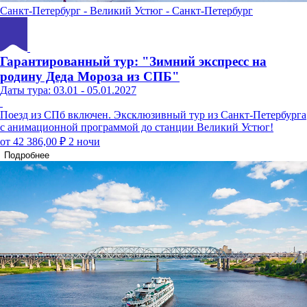
Санкт-Петербург - Великий Устюг - Санкт-Петербург
Гарантированный тур: "Зимний экспресс на
родину Деда Мороза из СПБ"
Даты тура: 03.01 - 05.01.2027
Поезд из СПб включен. Эксклюзивный тур из Санкт-Петербурга
с анимационной программой до станции Великий Устюг!
от 42 386,00 ₽
2 ночи
Подробнее