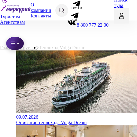
О
тура
ГРУППА
компании
Контакты
Туристам
ЧАТ
Агентствам
8 800 777 22 00
Главная
Круизы
Теплоход Volga Dream
09.07.2026
Описание теплохода Volga Dream