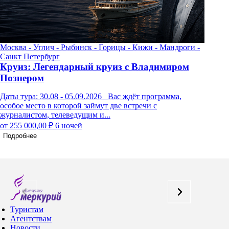
Москва - Углич - Рыбинск - Горицы - Кижи - Мандроги -
С
Санкт Петербург
Круиз: Легендарный круиз с Владимиром
Познером
Г
р
Даты тура: 30.08 - 05.09.2026 Вас ждёт программа,
особое место в которой займут две встречи с
журналистом, телеведущим и...
Д
Э
от 255 000,00 ₽
6 ночей
п
Подробнее
о
Туристам
Агентствам
Новости