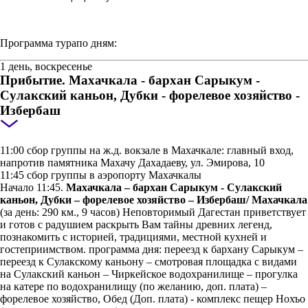
Программа тура
по дням:
1 день, воскресенье
Прибытие. Махачкала - бархан Сарыкум -
Сулакский каньон, Дубки - форелевое хозяйство -
Избербаш
11:00 сбор группы на ж.д. вокзале в Махачкале: главный вход,
напротив памятника Махачу Дахадаеву, ул. Эмирова, 10
11:45 сбор группы в аэропорту Махачкалы
Начало 11:45.
Махачкала – бархан Сарыкум - Сулакский
каньон, Дубки – форелевое хозяйство – Избербаш/ Махачкала
(за день: 290 км., 9 часов) Неповторимый Дагестан приветствует
и готов с радушием раскрыть Вам тайны древних легенд,
познакомить с историей, традициями, местной кухней и
гостеприимством. программа дня: переезд к бархану Сарыкум –
переезд к Сулакскому каньону – смотровая площадка с видами
на Сулакский каньон – Чиркейское водохранилище – прогулка
на катере по водохранилищу (по желанию, доп. плата) –
форелевое хозяйство, Обед (Доп. плата) - комплекс пещер Нохъо