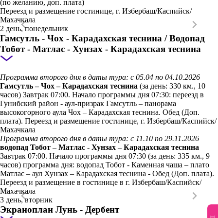
(по желанию, доп. плата)
Переезд и размещение гостинице, г. Избербаш/Каспийск/
Махачкала
2 день, понедельник
Гамсутль - Чох - Карадахская теснина / Водопад
Тобот - Матлас - Хунзах - Карадахская теснина
Программа второго дня в даты тура: с 05.04 по 04.10.2026
Гамсутль – Чох – Карадахская теснина
(за день: 330 км., 10
часов) Завтрак 07:00. Начало программы дня 07:30: переезд в
Гунибский район - аул-призрак Гамсутль – панорама
высокогорного аула Чох – Карадахская теснина. Обед (Доп.
плата). Переезд и размещение гостинице, г. Избербаш/Каспийск/
Махачкала
Программа второго дня в даты тура: с 11.10 по 29.11.2026
водопад Тобот – Матлас - Хунзах – Карадахская теснина
Завтрак 07:00. Начало программы дня 07:30 (за день: 335 км., 9
часов) программа дня: водопад Тобот - Каменная чаша – плато
Матлас – аул Хунзах – Карадахская теснина - Обед (Доп. плата).
Переезд и размещение в гостинице в г. Избербаш/Каспийск/
Махачкала
3 день, вторник
Экраноплан Лунь - Дербент