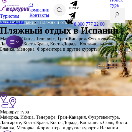
О
тура
ГРУППА
компании
Контакты
Туристам
ЧАТ
Агентствам
Главная
Испания
Пляжный отдых в Испании
8 800 777 22 00
Пляжный отдых в Испании
Майорка, Ибица, Тенерифе, Гран-Канария, Фуэртевентура,
Лансароте, Коста-Брава, Коста-Дорада, Коста-дель-Соль, Коста-
Бланка, Менорка, Форментера и другие курорты
Маршрут тура
Майорка, Ибица, Тенерифе, Гран-Канария, Фуэртевентура,
Лансароте, Коста-Брава, Коста-Дорада, Коста-дель-Соль, Коста-
Бланка, Менорка, Форментера и другие курорты Испании