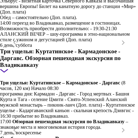
Эльбрус - визитная карточка Северного Кавказа и высочайшая
вершина Европы! Билет на канатную дорогу до станции «Мир»
(Доп. плата)
Обед – самостоятельно (Доп. плата).
14:00 переезд во Владикавказ, размещение в гостиницах.
Возможность приобрести дополнительно: - 19:30-21:30
АЛАНСКИЙ ВЕЧЕР – шоу-программа в этно-национальном
стиле с ужином и дегустацией (Доп. плата)
6 день, суббота
Три ущелья: Куртатинское - Кармадонское -
Даргавс. Обзорная пешеходная экскурсия по
Владикавказу
Три ущелья: Куртатинское – Кармадонское - Даргавс
(8
часов, 120 км) Начало 08:30
программа дня: Кармадон - Даргавс - Город мертвых - Башня
Курта и Тага - селение Цмити - Свято-Успенский Аланский
мужской монастырь – пикник-ланч (Доп. плата) - Куртатинское
ущелье - Кадаргаванский каньон - скальная крепость Дзивгис -
16:30 прибытие во Владикавказ.
17:00
Обзорная пешеходная экскурсия по Владикавказу
–
знаковые места и многовековая история города.
7 день, воскресенье