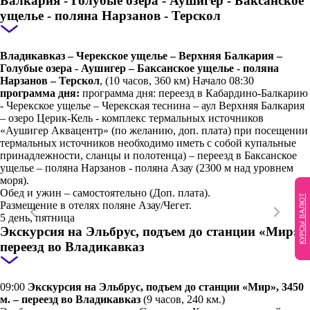
Балкария - Голубые озера - Аушигер - Баксанское
ущелье - поляна Нарзанов - Терскол
Владикавказ – Черекское ущелье – Верхняя Балкария –
Голубые озера - Аушигер – Баксанское ущелье - поляна
Нарзанов – Терскол
, (10 часов, 360 км) Начало 08:30
программа дня:
программа дня: переезд в Кабардино-Балкарию
- Черекское ущелье – Черекская теснина – аул Верхняя Балкария
– озеро Церик-Кель - комплекс термальных источников
«Аушигер Аквацентр» (по желанию, доп. плата) при посещении
термальных источников необходимо иметь с собой купальные
принадлежности, сланцы и полотенца) – переезд в Баксанское
ущелье – поляна Нарзанов - поляна Азау (2300 м над уровнем
моря).
Обед и ужин – самостоятельно (Доп. плата).
КУРСЫ ВАЛЮТ
Размещение в отелях поляне Азау/Чегет.
5 день, пятница
Экскурсия на Эльбрус, подъем до станции «Мир» -
переезд во Владикавказ
09:00
Экскурсия на Эльбрус, подъем до станции «Мир», 3450
м. – переезд во Владикавказ
(9 часов, 240 км.)