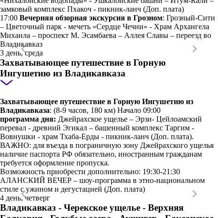
«Нихалойские водопады» - Ушкалойские башни – Итум-Кали –
замковый комплекс Пхакоч - пикник-ланч (Доп. плата)
17:00
Вечерняя обзорная экскурсия в Грозном
: Грозный-Сити
– Цветочный парк - мечеть «Сердце Чечни» - Храм Архангела
Михаила – проспект М. Эсамбаева – Аллея Славы – переезд во
Владикавказ
3 день, среда
Захватывающее путешествие в Горную
Ингушетию из Владикавказа
Захватывающее путешествие в Горную Ингушетию из
Владикавказа
: (8-9 часов, 180 км) Начало 09:00
программа дня:
Джейрахское ущелье – Эрзи- Цейлоамский
перевал - древний Эгикал – башенный комплекс Таргим -
Вовнушки - храм Тхаба-Ерды - пикник-ланч (Доп. плата).
ВАЖНО: для въезда в пограничную зону Джейрахского ущелья
наличие паспорта РФ обязательно, иностранным гражданам
требуется оформление пропуска.
Возможность приобрести дополнительно: 19:30-21:30
АЛАНСКИЙ ВЕЧЕР – шоу-программа в этно-национальном
стиле с ужином и дегустацией (Доп. плата)
4 день, четверг
Владикавказ - Черекское ущелье - Верхняя