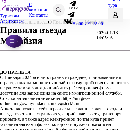
О
тура
ГРУППА
компании
Контакты
Туристам
ЧАТ
Агентствам
Главная
Правила въезда
Правила въезда Малайзия
8 800 777 22 00
Правила въезда
2026-01-13
Малайзия
14:05:16
ДО ПРИЛЕТА
С 1 января 2024 все иностранные граждане, прибывающие в
страну, должны заполнить онлайн форму прибытия (заполняется
не ранее чем за 3 дня до прибытия). Электронная форма
доступна для заполнения на сайте иммиграционной службы.
Ссылка на заполнение анкеты: https://imigresen-
online.imi.gov.my/mdac/main?registerMain
Анкета включает в себя персональные данные, даты въезда и
выезда из страны, страну откуда прибывает гость, транспорт
прибытия, а также адрес электронной почты куда придет
заполненная вами форма, которую и нужно показать на
паспортном контроле. Онлайн форму необходимо заполнять