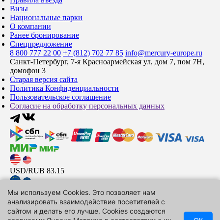
Визы
Национальные парки
О компании
Ранее бронирование
Спецпредложение
8 800 777 22 00
+7 (812) 702 77 85
info@mercury-europe.ru
Санкт-Петербург, 7-я Красноармейская ул, дом 7, пом 7Н,
домофон 3
Старая версия сайта
Политика Конфиденциальности
Пользовательское соглашение
Согласие на обработку персональных данных
USD/RUB
83.15
Мы используем Cookies. Это позволяет нам
EUR/RUB
95.75
анализировать взаимодействие посетителей с
сайтом и делать его лучше. Cookies создаются
CNY/RUB
12.3