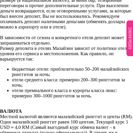
размере (в национальной валюте), за мини бар, телефонные
переговоры и прочие дополнительные услуги. При выселении
деньги возвращаются, если оговоренными услугами, за которые
был внесен депозит, Вы не воспользовались. Рекомендуем
оплачивать депозит наличными деньгами (обменять доллары
можно в аэропорту или в отеле).
КУРСЫ ВАЛЮТ
В зависимости от сезона и конкретного отеля депозит может
запрашиваться отдельно.
Размер депозита в отелях Малайзии зависит от политики отеля,
уровня его сервиса и местоположения. Как правило, он
варьируется так:
бюджетные отели: приблизительно 50–200 малайзийских
ринггитов за ночь;
отели среднего класса: примерно 200–300 ринггитов за
ночь;
отели премиального класса и курорты класса люкс:
примерно 300–1000 ринггитов за ночь.
ВАЛЮТА
Местной валютой являются малазийский ринггит и центы (RM).
Один малазийский ринггит равен 100 центам. Текущий курс 1
USD ≈ 4,0 RM (Самый выгодный курс обмена валют – в
обменных пунктах (только официальных)). В отелях же и