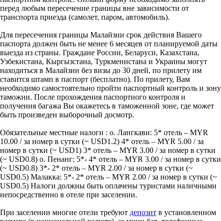
перед любым пересечение границы вне зависимости от
транспорта приезда (самолет, паром, автомобиль).
Для пересечения границы Малайзии срок действия Вашего
паспорта должен быть не менее 6 месяцев от планируемой даты
выезда из страны. Граждане России, Беларуси, Казахстана,
Узбекистана, Кыргызстана, Туркменистана и Украины могут
находиться в Малайзии без визы до 30 дней, по прилету им
ставится штамп в паспорт (бесплатно). По прилету, Вам
необходимо самостоятельно пройти паспортный контроль и зону
таможни. После прохождения паспортного контроля и
получения багажа Вы окажетесь в таможенной зоне, где может
быть произведен выборочный досмотр.
Обязательные местные налоги : о. Лангкави: 5* отель – MYR
10.00 / за номер в сутки (~ USD1.2) 4* отель – MYR 5.00 / за
номер в сутки (~ USD1) 3* отель – MYR 3.00 / за номер в сутки
(~ USD0.8) о. Пенанг: 5*- 4* отель – MYR 3.00 / за номер в сутки
(~ USD0.8) 3*- 2* отель – MYR 2.00 / за номер в сутки (~
USD0.5) Малакка: 5*- 2* отель – MYR 2.00 / за номер в сутки (~
USD0.5) Налоги должны быть оплачены туристами наличными
непосредственно в отеле при заселении.
При заселении многие отели требуют
депозит
в установленном