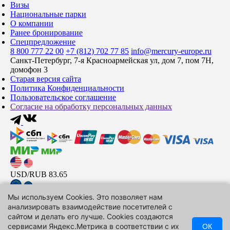
Визы
Национальные парки
О компании
Ранее бронирование
Спецпредложение
8 800 777 22 00
+7 (812) 702 77 85
info@mercury-europe.ru
Санкт-Петербург, 7-я Красноармейская ул, дом 7, пом 7Н,
домофон 3
Старая версия сайта
Политика Конфиденциальности
Пользовательское соглашение
Согласие на обработку персональных данных
USD/RUB
83.65
Мы используем Cookies. Это позволяет нам
EUR/RUB
96.65
анализировать взаимодействие посетителей с
сайтом и делать его лучше. Cookies создаются
CNY/RUB
12.4
сервисами Яндекс.Метрика в соответствии с их
ОК
Подписаться