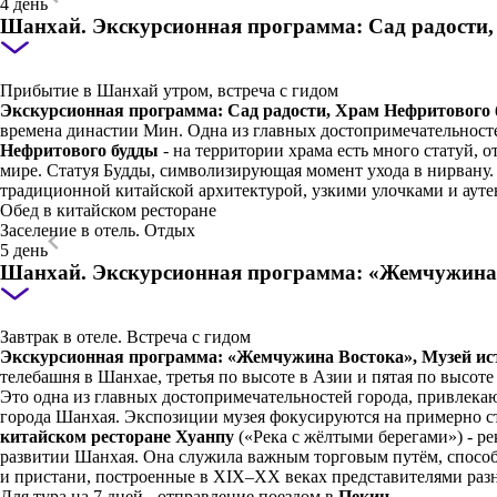
4 день
Шанхай. Экскурсионная программа: Сад радости,
Прибытие в Шанхай утром, встреча с гидом
Экскурсионная программа: Сад радости, Храм Нефритового 
времена династии Мин. Одна из главных достопримечательносте
Нефритового будды
- на территории храма есть много статуй, 
мире. Статуя Будды, символизирующая момент ухода в нирвану.
традиционной китайской архитектурой, узкими улочками и аут
Обед в китайском ресторане
Заселение в отель. Отдых
5 день
Шанхай. Экскурсионная программа: «Жемчужина В
Завтрак в отеле. Встреча с гидом
Экскурсионная программа: «Жемчужина Востока», Музей ист
телебашня в Шанхае, третья по высоте в Азии и пятая по высот
Это одна из главных достопримечательностей города, привлек
города Шанхая. Экспозиции музея фокусируются на примерно ста
китайском ресторане
Хуанпу
(«Река с жёлтыми берегами») - ре
развитии Шанхая. Она служила важным торговым путём, способ
и пристани, построенные в XIX–XX веках представителями разн
Для тура на 7 дней - отправление поездом в
Пекин
.