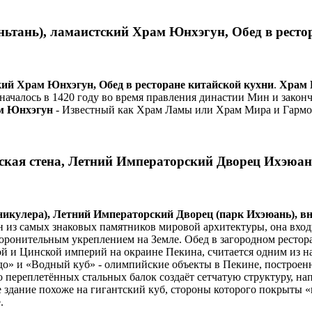
ьтань), ламаистский Храм Юнхэгун, Обед в ресто
кий Храм Юнхэгун, Обед в ресторане китайской кухни
.
Храм 
началось в 1420 году во время правления династии Мин и закон
м Юнхэгун
- Известный как Храм Ламы или Храм Мира и Гармон
ская стена, Летний Императорский Дворец Ихэюан
уникулера), Летний Императорский Дворец (парк Ихэюань), 
н из самых знаковых памятников мировой архитектуры, она входи
ронительным укреплением на Земле. Обед в загородном рестор
ой и Цинской империй на окраине Пекина, считается одним из 
о» и «Водный куб» - олимпийские объекты в Пекине, построенн
во переплетённых стальных балок создаёт сетчатую структуру,
е здание похоже на гигантский куб, стороны которого покрыты
.