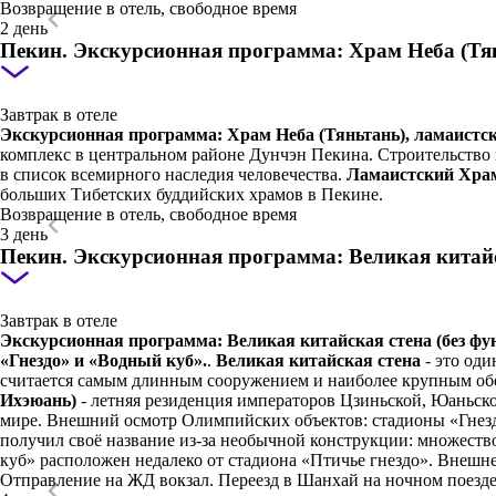
Возвращение в отель, свободное время
2 день
Пекин. Экскурсионная программа: Храм Неба (Тян
Завтрак в отеле
Экскурсионная программа: Храм Неба (Тяньтань), ламаистс
комплекс в центральном районе Дунчэн Пекина. Строительство 
в список всемирного наследия человечества.
Ламаистский Хра
больших Тибетских буддийских храмов в Пекине.
Возвращение в отель, свободное время
3 день
Пекин. Экскурсионная программа: Великая китай
Завтрак в отеле
Экскурсионная программа: Великая китайская стена (без ф
«Гнездо» и «Водный куб».
.
Великая китайская стена
- это оди
считается самым длинным сооружением и наиболее крупным обо
Ихэюань)
- летняя резиденция императоров Цзиньской, Юаньск
мире. Внешний осмотр Олимпийских объектов: стадионы «Гнезд
получил своё название из-за необычной конструкции: множест
куб» расположен недалеко от стадиона «Птичье гнездо». Внешн
Отправление на ЖД вокзал. Переезд в Шанхай на ночном поезде