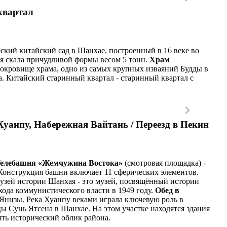
квартал
еский китайский сад в Шанхае, построенный в 16 веке во
я скала причудливой формы весом 5 тонн.
Храм
 сокровище храма, одно из самых крупных изваяний Будды в
а. Китайский старинный квартал - старинный квартал с
уанпу, Набережная Вайтань / Переезд в Пекин
елебашня «Жемчужина Востока»
(смотровая площадка) -
 Конструкция башни включает 11 сферических элементов.
узей истории Шанхая - это музей, посвящённый истории
хода коммунистического власти в 1949 году.
Обед в
у Янцзы. Река Хуанпу веками играла ключевую роль в
цы Сунь Ятсена в Шанхае. На этом участке находятся здания
ять исторический облик района.