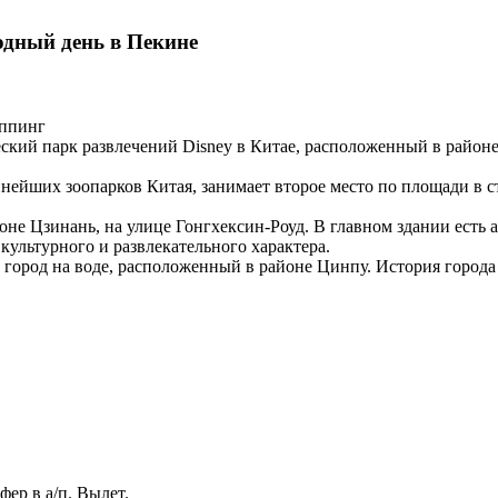
одный день в Пекине
оппинг
еский парк развлечений Disney в Китае, расположенный в район
упнейших зоопарков Китая, занимает второе место по площади в 
оне Цзинань, на улице Гонгхексин-Роуд. В главном здании есть а
ультурного и развлекательного характера.
ий город на воде, расположенный в районе Цинпу. История города
фер в а/п. Вылет.