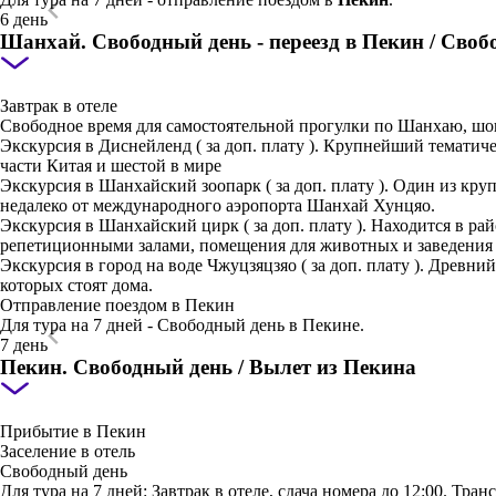
6 день
Шанхай. Свободный день - переезд в Пекин / Своб
Завтрак в отеле
Свободное время для самостоятельной прогулки по Шанхаю, ш
Экскурсия в Диснейленд ( за доп. плату ). Крупнейший тематич
части Китая и шестой в мире
Экскурсия в Шанхайский зоопарк ( за доп. плату ). Один из кр
недалеко от международного аэропорта Шанхай Хунцяо.
Экскурсия в Шанхайский цирк ( за доп. плату ). Находится в рай
репетиционными залами, помещения для животных и заведения к
Экскурсия в город на воде Чжуцзяцзяо ( за доп. плату ). Древн
которых стоят дома.
Отправление поездом в Пекин
Для тура на 7 дней - Свободный день в Пекине.
7 день
Пекин. Свободный день / Вылет из Пекина
Прибытие в Пекин
Заселение в отель
Свободный день
Для тура на 7 дней: Завтрак в отеле, сдача номера до 12:00. Транс