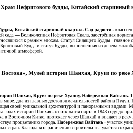
 Храм Нефритового будды, Китайский старинный 
будды, Китайский старинный квартал.
Сад радости
- классич
й сада — Великолепная Нефритовая Скала, заострённая пориста
относящихся к разным эпохам. Статуя Сидящего Будды - главное
 Бронзовый Будда и статуя Будды, выполненная из дерева жожоб
ентичной атмосферой.
остока», Музей истории Шанхая, Круиз по реке Х
ории Шанхая, Круиз по реке Хуанпу, Набережная Вайтань
.
Т
е в мире. дна из главных достопримечательностей района Пудун.
ающая своей уникальной архитектурой и панорамными видами. М
 годах истории Шанхая - от открытия порта в 1843 году до при
ка в Восточном Китае, протекает через Шанхай и впадает в рек
ствуя процветанию города.
Набережная Вайтань
- участок ули
ых стран. Благодаря ограничению строительства удаётся сохран