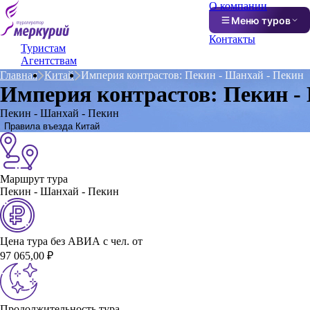
О компании
Меню туров
Контакты
Туристам
Агентствам
Главная
Китай
Империя контрастов: Пекин - Шанхай - Пекин
Империя контрастов: Пекин -
Пекин - Шанхай - Пекин
Правила въезда Китай
Маршрут тура
Пекин - Шанхай - Пекин
Цена тура без АВИА с чел. от
97 065,00 ₽
Продолжительность тура