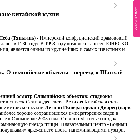
КУРСЫ ВАЛЮТ
ране китайской кухни
Неба (Тяньтань)
- Имперский конфуцианский храмововый
чилось в 1530 году. В 1998 году комплекс занесён ЮНЕСКО
ии, является одним из крупнейших и самых известных и
ь, Олимпийские объекты - переезд в Шанхай
внешний осмотр Олимпийских объектов: стадионы
т в список Семи чудес света. Великая Китайская стена
ане китайской кухни
Летний Императорский Дворец (парк
наиболее хорошо сохранившихся императорских садов в
ые к Олимпиаде 2008 года. Стадион «Птичье гнездо»
 напоминающую гнездо птицы. Плавательный центр «Водный
 «подушками» ярко-синего цвета, напоминающими пузыри.