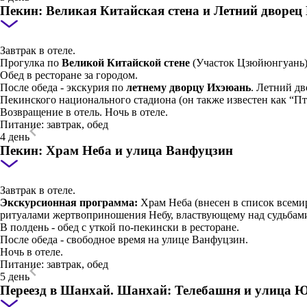
Пекин: Великая Китайская стена и Летний дворец
Завтрак в отеле.
Прогулка по
Великой Китайской стене
(Участок Цзюйюнгуань)
Обед в ресторане за городом.
После обеда - экскурия по
летнему дворцу Ихэюань
. Летний д
Пекинского национального стадиона (он также известен как “Пт
Возвращение в отель. Ночь в отеле.
Питание: завтрак, обед
4 день
Пекин: Храм Неба и улица Ванфуцзин
Завтрак в отеле.
Экскурсионная программа:
Храм Неба (внесен в список всем
ритуалами жертвоприношения Небу, властвующему над судьбами
В полдень - обед с уткой по-пекински в ресторане.
После обеда - свободное время на улице Ванфуцзин.
Ночь в отеле.
Питание: завтрак, обед
5 день
Переезд в Шанхай. Шанхай: Телебашня и улица 