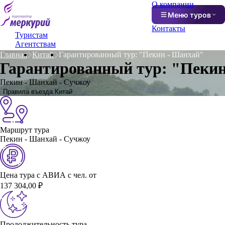
О компании
Меню туров
Контакты
Туристам
Агентствам
Главная
Китай
Гарантированный тур: "Пекин - Шанхай"
Гарантированный тур: "Пеки
Пекин - Шанхай - Сучжоу
Правила въезда Китай
Маршрут тура
Пекин - Шанхай - Сучжоу
Цена тура с АВИА с чел. от
137 304,00 ₽
Продолжительность тура