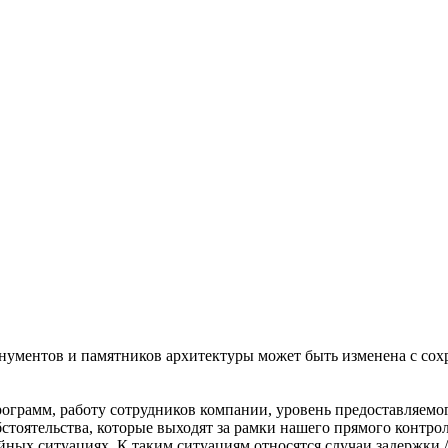
ументов и памятников архитектуры может быть измененa с сох
ограмм, работу сотрудников компании, уровень предоставляемог
оятельства, которые выходят за рамки нашего прямого контроля,
ых ситуациях. К таким ситуациям относятся случаи задержки / 