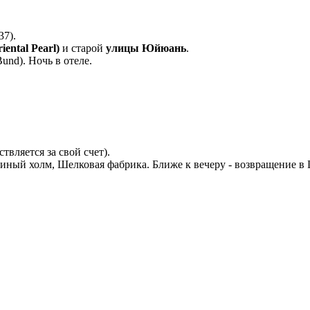
37).
ental Pearl)
и старой
улицы Юйюань
.
und). Ночь в отеле.
твляется за свой счет).
иный холм, Шелковая фабрика. Ближе к вечеру - возвращение в 