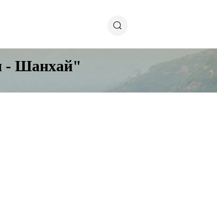
н - Шанхай"