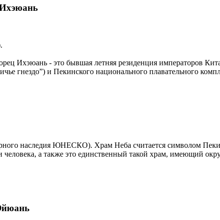
 Ихэюань
.
ворец Ихэюань - это бывшая летняя резиденция императоров Кит
ичье гнездо”) и Пекинского национального плавательного компл
ирного наследия ЮНЕСКО). Храм Неба считается символом Пеки
 человека, а также это единственный такой храм, имеющий окр
Юйюань