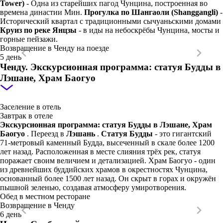
Tower)
- Одна из старейших пагод Чунцина, построенная во
времена династии Мин.
Прогулка по Шангаоли (Shanggangli)
-
Исторический квартал с традиционными сычуаньскими домами
Круиз по реке Янцзы
- в иды на небоскрёбы Чунцина, мосты и
горные пейзажи.
Возвращение в Ченду на поезде
5 день
Ченду. Экскурсионная программа: статуя Будды в
Лэшане, Храм Баогуо
Заселение в отель
Завтрак в отеле
Экскурсионная программа: статуя Будды в Лэшане, Храм
Баогуо
. Переезд в
Лэшань
.
Статуя Будды
- это гигантский
71-метровый каменный Будда, высеченный в скале более 1200
лет назад. Расположенная в месте слияния трёх рек, статуя
поражает своим величием и детализацией. Храм Баогуо - один
из древнейших буддийских храмов в окрестностях Чунцина,
основанный более 1500 лет назад. Он скрыт в горах и окружён
пышной зеленью, создавая атмосферу умиротворения.
Обед в местном ресторане
Возвращение в Ченду
6 день