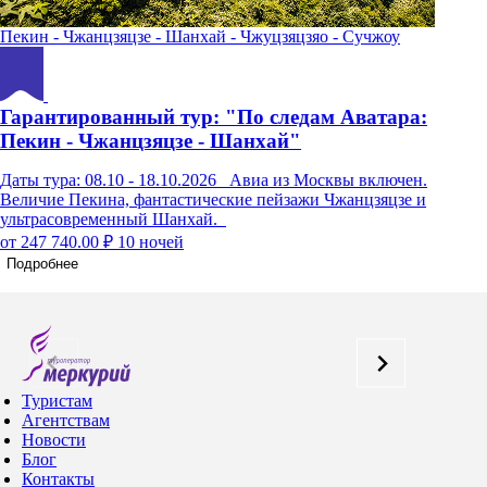
Пекин - Чжанцзяцзе - Шанхай - Чжуцзяцзяо - Сучжоу
Ч
Гарантированный тур: "По следам Аватара:
Г
Пекин - Чжанцзяцзе - Шанхай"
Ч
Даты тура: 08.10 - 18.10.2026 Авиа из Москвы включен.
Д
Величие Пекина, фантастические пейзажи Чжанцзяцзе и
М
ультрасовременный Шанхай.
м
от 247 740.00 ₽
10 ночей
о
Подробнее
Туристам
Агентствам
Новости
Блог
Контакты