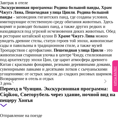
Завтрак в отеле
Экскурсионная программа: Родина большой панды, Храм
Чжугэ Ляна, Пешеходная улица Цинли
.
Родина большой
панды
- заповедник гигантских панд, где созданы условия,
имитирующие естественную среду обитания животных. Здесь
кормят и разводят больших панд, а также других редких и
находящихся под угрозой исчезновения диких животных. Обед
в ресторане китайской кухни В
Храме Чжугэ Ляна
можно
увидеть древние стелы, статуи героев той эпохи, живописные
сады и павильоны в традиционном стиле, а также музей
Троецарствия с артефактами.
Пешеходная улица Цинли
- это
живописная старинная улочка в центре Чэнду, стилизованная
под архитектуру эпохи Цин, где царит атмосфера древнего
Китая с красными фонарями, резными деревянными домами,
КУРСЫ ВАЛЮТ
сувенирными лавками и десятками лотков с сычуаньскими
угощениями: от острых закусок до сладких рисовых шариков.
Возвращение в отель и отдых
3 день
Переезд в Чунцин. Экскурсионная программа:
Ciqikou, Светорубель через здание, ночной вид на
пещеру Хонъя
Отправление на поезде