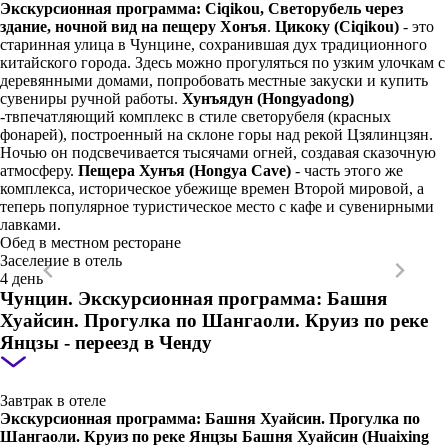
Экскурсионная программа: Ciqikou, Светорубель через
здание, ночной вид на пещеру Хонъя
.
Цикоку (Ciqikou)
- это
старинная улица в Чунцине, сохранившая дух традиционного
китайского города. Здесь можно прогуляться по узким улочкам с
деревянными домами, попробовать местные закуски и купить
сувениры ручной работы.
Хунъядун (Hongyadong)
-твпечатляющий комплекс в стиле светорубеля (красных
фонарей), построенный на склоне горы над рекой Цзялинцзян.
Ночью он подсвечивается тысячами огней, создавая сказочную
атмосферу.
Пещера Хунъя (Hongya Cave)
- часть этого же
комплекса, историческое убежище времен Второй мировой, а
теперь популярное туристическое место с кафе и сувенирными
лавками.
Обед в местном ресторане
Заселение в отель
4 день
Чунцин. Экскурсионная программа: Башня
Хуайсин. Прогулка по Шангаоли. Круиз по реке
Янцзы - переезд в Ченду
Завтрак в отеле
Экскурсионная программа: Башня Хуайсин. Прогулка по
Шангаоли. Круиз по реке Янцзы
Башня Хуайсин (Huaixing