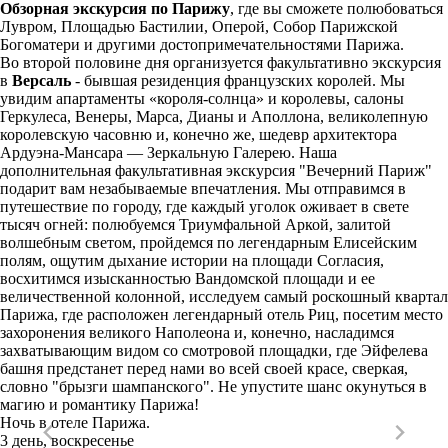
Обзорная экскурсия по Парижу
, где вы сможете полюбоваться
Лувром, Площадью Бастилии, Оперой, Собор Парижской
Богоматери и другими достопримечательностями Парижа.
Во второй половине дня организуется факультативно экскурсия
в
Версаль
- бывшая резиденция французских королей. Мы
увидим апартаменты «короля-солнца» и королевы, салоны
Геркулеса, Венеры, Марса, Дианы и Аполлона, великолепную
королевскую часовню и, конечно же, шедевр архитектора
Ардуэна-Мансара — Зеркальную Галерею. Наша
дополнительная факультативная экскурсия "Вечерний Париж"
подарит вам незабываемые впечатления. Мы отправимся в
путешествие по городу, где каждый уголок оживает в свете
тысяч огней: полюбуемся Триумфальной Аркой, залитой
волшебным светом, пройдемся по легендарным Елисейским
полям, ощутим дыхание истории на площади Согласия,
восхитимся изысканностью Вандомской площади и ее
величественной колонной, исследуем самый роскошный квартал
Парижа, где расположен легендарный отель Риц, посетим место
захоронения великого Наполеона и, конечно, насладимся
захватывающим видом со смотровой площадки, где Эйфелева
башня предстанет перед нами во всей своей красе, сверкая,
словно "брызги шампанского". Не упустите шанс окунуться в
магию и романтику Парижа!
Ночь в отеле Парижа.
3 день, воскресенье