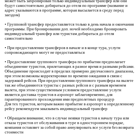
может быть забронирован только индивидуальный трансфер или они
будут самостоятельно добираться до отеля по программе (название и
адрес указываются в программе, которая высылается в среду перед
заездом)
• Групповой трансфер предоставляется только в день начала и окончания
программы. При бронировании доп. ночей необходимо бронировать
индивидуальный трансфер или туристам добираться до отеля
самостоятельно
• При предоставлении трансферов в начале и в конце тура, услуги
сопровождающего могут не предоставляться
• Предоставление группового трансфера по прибытии предполагает
объединение туристов, прилетающих в разное время и разными рейсами.
Объединение происходит в пределах примерно двухчасового диапазона,
при этом возможны корректировки по времени ожидания в связи с
задержкой рейсов. При предоставлении группового трансфера на вылете
так же объединяются туристы с разных рейсов и с разным временем
вылета, при этом существенным условием предоставление услуги
является доставка туристов в аэропорт заблаговременно, для
гарантированного прохождения ими предполетных процедур
Для тех туристов, которым важно прибытие в аэропорт к определенному
рейсу рекомендуем заказывать индивидуальный трансфер
• Обращаем внимание, что в случае неявки туристов к началу тура или
отказа туристов от обслуживания в туре в одностороннем порядке,
компания оставляет за собой право аннулировать все услуги без возврата
стоимости