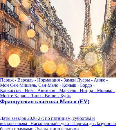
Париж - Версаль - Нормандия - Замки Луары - Анже -
П
Мон Сен-Мишель, Сан-Мало - Коньяк - Бордо -
Б
Каркассон - Ним - Авиньон - Марсель - Ницца - Монако -
А
Монте Карло - Лион - Виши - Бурж
Ф
Французская классика Макси (EV)
Д
Даты заездов 2026-27: по пятницам, субботам и
в
воскресеньям Насыщенный тур от Парижа до Лазурного
р
берега с замками Луары, винодельнями...
о