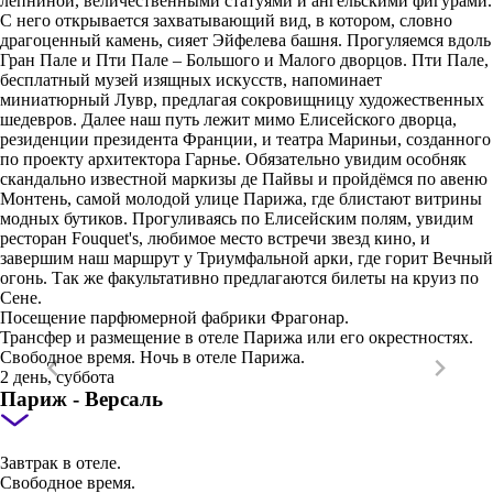
лепниной, величественными статуями и ангельскими фигурами.
С него открывается захватывающий вид, в котором, словно
драгоценный камень, сияет Эйфелева башня. Прогуляемся вдоль
Гран Пале и Пти Пале – Большого и Малого дворцов. Пти Пале,
бесплатный музей изящных искусств, напоминает
миниатюрный Лувр, предлагая сокровищницу художественных
шедевров. Далее наш путь лежит мимо Елисейского дворца,
резиденции президента Франции, и театра Мариньи, созданного
по проекту архитектора Гарнье. Обязательно увидим особняк
скандально известной маркизы де Пайвы и пройдёмся по авеню
Монтень, самой молодой улице Парижа, где блистают витрины
модных бутиков. Прогуливаясь по Елисейским полям, увидим
ресторан Fouquet's, любимое место встречи звезд кино, и
завершим наш маршрут у Триумфальной арки, где горит Вечный
огонь. Так же факультативно предлагаются билеты на круиз по
Сене.
Посещение парфюмерной фабрики Фрагонар.
Трансфер и размещение в отеле Парижа или его окрестностях.
Свободное время. Ночь в отеле Парижа.
2 день, суббота
Париж - Версаль
Завтрак в отеле.
Свободное время.