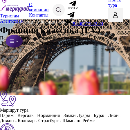
О
тура
ГРУППА
компании
Контакты
Туристам
ЧАТ
Агентствам
Главная
Франция
Франция классика (EV)
8 800 777 22 00
Франция классика (EV)
Париж - Версаль - Нормандия - Замки Луары - Бурж - Лион -
Дижон - Кольмар - Страсбург - Шампань Реймс
Маршрут тура
Париж - Версаль - Нормандия - Замки Луары - Бурж - Лион -
Дижон - Кольмар - Страсбург - Шампань Реймс