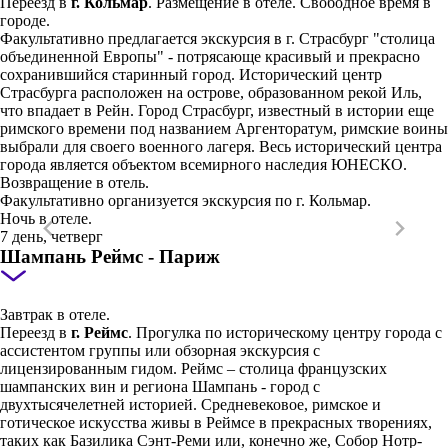
Переезд в
г. Кольмар
. Размещение в отеле. Свободное время в
городе.
Факультативно предлагается экскурсия в г. Страсбург "столица
объединенной Европы" - потрясающе красивый и прекрасно
сохранившийся старинный город. Исторический центр
Страсбурга расположен на острове, образованном рекой Иль,
что впадает в Рейн. Город Страсбург, известный в истории еще
римского времени под названием Аргенторатум, римские воины
выбрали для своего военного лагеря. Весь исторический центра
города является объектом всемирного наследия ЮНЕСКО.
Возвращение в отель.
Факультативно организуется экскурсия по г. Кольмар.
Ночь в отеле.
7 день, четверг
Шампань Реймс - Париж
Завтрак в отеле.
Переезд в
г. Реймс
. Прогулка по историческому центру города с
ассистентом группы или обзорная экскурсия с
лицензированным гидом. Реймс – столица французских
шампанских вин и региона Шампань - город с
двухтысячелетней историей. Средневековое, римское и
готическое искусства живы в Реймсе в прекрасных творениях,
таких как Базилика Сэнт-Реми или, конечно же, Собор Нотр-