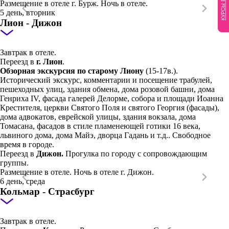
КУРСЫ ВАЛЮТ
Размещение в отеле г. Бурж. Ночь в отеле.
5 день, вторник
Лион - Дижон
Завтрак в отеле.
Переезд в
г. Лион
.
Обзорная экскурсия по старому Лиону
(15-17в.).
Исторический экскурс, комментарии и посещение трабулей,
пешеходных улиц, здания обмена, дома розовой башни, дома
Генриха IV, фасада галерей Делорме, собора и площади Иоанна
Крестителя, церкви Святого Поля и святого Георгия (фасады),
дома адвокатов, еврейской улицы, здания вокзала, дома
Томасана, фасадов в стиле пламенеющей готики 16 века,
львиного дома, дома Майэ, дворца Гадань и т.д.. Свободное
время в городе.
Переезд в
Дижон.
Прогулка по городу с сопровождающим
группы.
Размещение в отеле. Ночь в отеле г. Дижон.
6 день, среда
Кольмар - Страсбург
Завтрак в отеле.