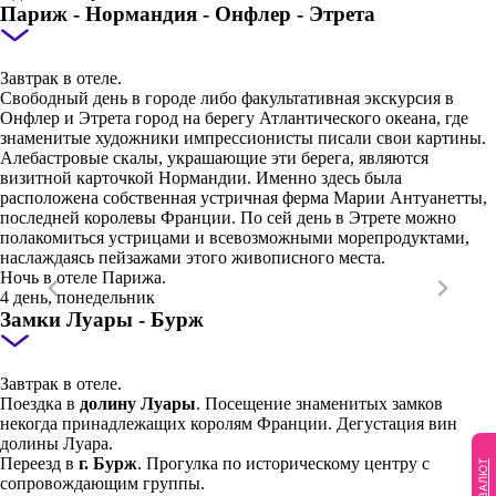
Париж - Нормандия - Онфлер - Этрета
Завтрак в отеле.
Свободный день в городе либо факультативная экскурсия в
Онфлер и Этрета город на берегу Атлантического океана, где
знаменитые художники импрессионисты писали свои картины.
Алебастровые скалы, украшающие эти берега, являются
визитной карточкой Нормандии. Именно здесь была
расположена собственная устричная ферма Марии Антуанетты,
последней королевы Франции. По сей день в Этрете можно
полакомиться устрицами и всевозможными морепродуктами,
наслаждаясь пейзажами этого живописного места.
Ночь в отеле Парижа.
4 день, понедельник
Замки Луары - Бурж
Завтрак в отеле.
Поездка в
долину Луары
. Посещение знаменитых замков
некогда принадлежащих королям Франции. Дегустация вин
долины Луара.
Переезд в
г. Бурж
. Прогулка по историческому центру с
сопровождающим группы.