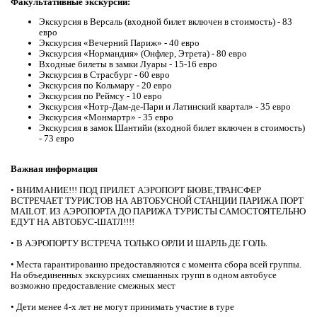
Факультативные экскурсии:
Экскурсия в Версаль (входной билет включен в стоимость) - 83
евро
Экскурсия «Вечерний Париж» - 40 евро
Экскурсия «Нормандия» (Онфлер, Этрета) - 80 евро
Входные билеты в замки Луары - 15-16 евро
Экскурсия в Страсбург - 60 евро
Экскурсия по Кольмару - 20 евро
Экскурсия по Реймсу - 10 евро
Экскурсия «Нотр-Дам-де-Пари и Латинский квартал» - 35 евро
Экскурсия «Монмартр» - 35 евро
Экскурсия в замок Шантийи (входной билет включен в стоимость)
- 73 евро
Важная информация
• ВНИМАНИЕ!!! ПОД ПРИЛЕТ АЭРОПОРТ БЮВЕ,ТРАНСФЕР
ВСТРЕЧАЕТ ТУРИСТОВ НА АВТОБУСНОЙ СТАНЦИИ ПАРИЖА ПОРТ
MAILOT. ИЗ АЭРОПОРТА ДО ПАРИЖА ТУРИСТЫ САМОСТОЯТЕЛЬНО
ЕДУТ НА АВТОБУС-ШАТЛ!!!!
• В АЭРОПОРТУ ВСТРЕЧА ТОЛЬКО ОРЛИ И ШАРЛЬ ДЕ ГОЛЬ.
• Места гарантированно предоставляются с момента сбора всей группы.
На объединенных экскурсиях смешанных групп в одном автобусе
возможно предоставление смежных мест
• Дети менее 4-х лет не могут принимать участие в туре