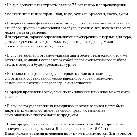
• На тур допускаются туристы старше 75 лет только в сопровождении
• Континентальный завтрак – чай, кофе, булочка, круассан, масло, джем
• Предоставление факультативных экскурсий в первые дни тура зависит
от набора группы и компоновки автобуса, в связи с чем, количество мест
может быть ограничено
Для туристов, заранее определившихся с экскурсиями в первые дни тура,
рекомендуем связаться до начала тура с сопровождающим для
бронирования мест на экскурсиях.
• В случае, если в программе указаны два и более отеля одной и той же
категории, компания оставляет за собой право окончательного выбора
отеля, в котором будет проживать турист
• В период проведения международных выставок и олимпиад,
спортивных соревнований международного уровня, возможно
размещение в отелях в пригороде, в окрестностях
• Порядок проведения экскурсий по техническим причинам может быть
изменен
• В случае государственных праздников некоторые музеи могут быть
закрыты, компания оставляет за собой право их замены на
альтернативные экскурсионные продукты
• Срок предоставления полных полетных данных в ОБЕ стороны - до
понедельника перед заездом. В понедельник после 18:00 по
Итальянскому времени изменения по туру не принимаются. Для туристов