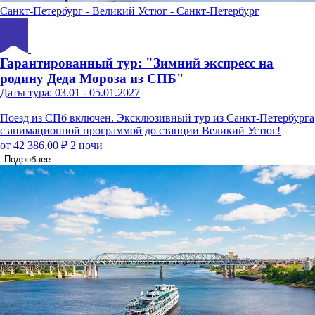
Санкт-Петербург - Великий Устюг - Санкт-Петербург
Гарантированный тур: "Зимний экспресс на
родину Деда Мороза из СПБ"
Даты тура: 03.01 - 05.01.2027
Поезд из СПб включен. Эксклюзивный тур из Санкт-Петербурга
с анимационной программой до станции Великий Устюг!
от 42 386,00 ₽
2 ночи
Подробнее