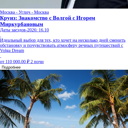
Москва - Углич - Москва
Круиз: Знакомство с Волгой с Игорем
Миркурбановым
Даты заездов-2026: 16.10
Идеальный выбор для тех, кто хочет на несколько дней сменить
обстановку и почувствовать атмосферу речных путешествий с
Volga Dream
от 110 000.00 ₽
2 ночи
Подробнее