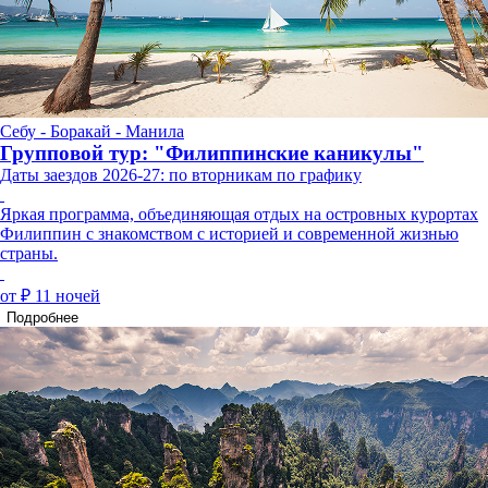
Себу - Боракай - Манила
Групповой тур: "Филиппинские каникулы"
Даты заездов 2026-27: по вторникам по графику
Яркая программа, объединяющая отдых на островных курортах
Филиппин с знакомством с историей и современной жизнью
страны.
от ₽
11 ночей
Подробнее