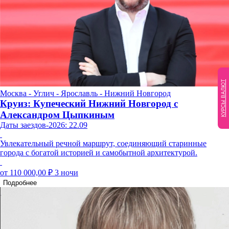
КУРСЫ ВАЛЮТ
Москва - Углич - Ярославль - Нижний Новгород
Круиз: Купеческий Нижний Новгород с
Александром Цыпкиным
Даты заездов-2026: 22.09
Увлекательный речной маршрут, соединяющий старинные
города с богатой историей и самобытной архитектурой.
от 110 000,00 ₽
3 ночи
Подробнее