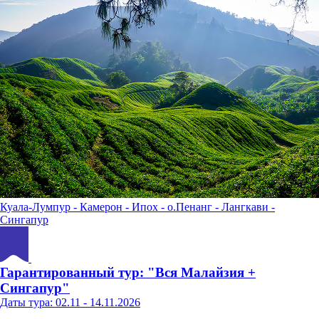
Куала-Лумпур - Камерон - Ипох - о.Пенанг - Лангкави -
Сингапур
Гарантированный тур: "Вся Малайзия +
Сингапур"
Даты тура: 02.11 - 14.11.2026