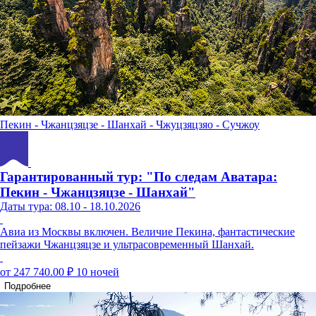
Пекин - Чжанцзяцзе - Шанхай - Чжуцзяцзяо - Сучжоу
Гарантированный тур: "По следам Аватара:
Пекин - Чжанцзяцзе - Шанхай"
Даты тура: 08.10 - 18.10.2026
Авиа из Москвы включен. Величие Пекина, фантастические
пейзажи Чжанцзяцзе и ультрасовременный Шанхай.
от 247 740.00 ₽
10 ночей
Подробнее