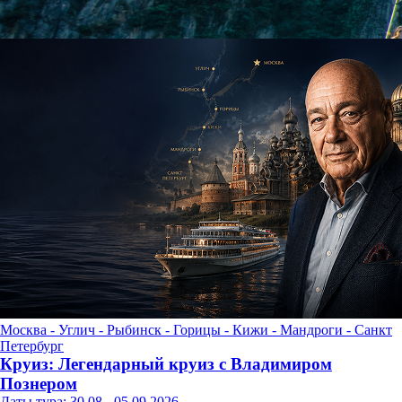
Москва - Углич - Рыбинск - Горицы - Кижи - Мандроги - Санкт
Петербург
Круиз: Легендарный круиз с Владимиром
Познером
Даты тура: 30.08 - 05.09.2026