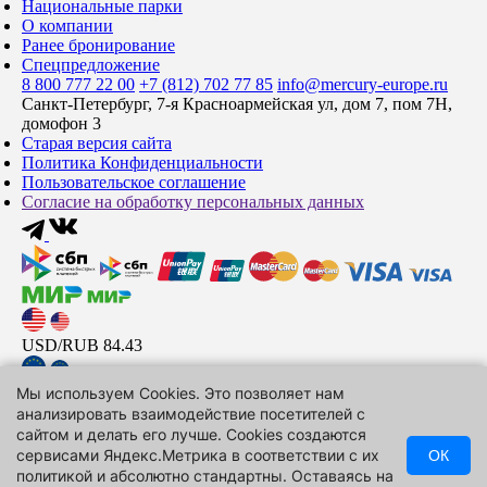
Национальные парки
О компании
Ранее бронирование
Спецпредложение
8 800 777 22 00
+7 (812) 702 77 85
info@mercury-europe.ru
Санкт-Петербург, 7-я Красноармейская ул, дом 7, пом 7Н,
домофон 3
Старая версия сайта
Политика Конфиденциальности
Пользовательское соглашение
Согласие на обработку персональных данных
USD/RUB
84.43
Мы используем Cookies. Это позволяет нам
EUR/RUB
97.44
анализировать взаимодействие посетителей с
сайтом и делать его лучше. Cookies создаются
CNY/RUB
12.5
сервисами Яндекс.Метрика в соответствии с их
ОК
Подписаться
политикой и абсолютно стандартны. Оставаясь на
© ООО «Туристическая фирма «Меркурий», 2006-2026