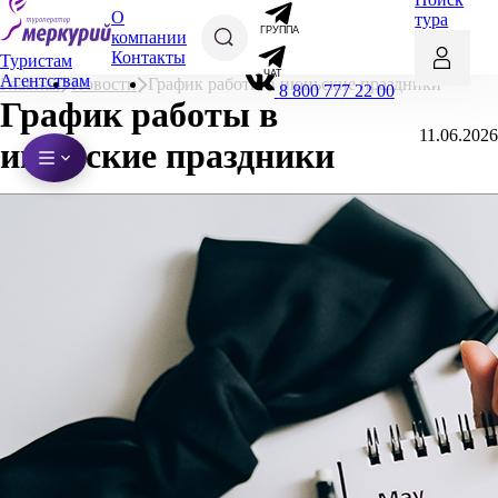
О
тура
ГРУППА
компании
Контакты
Туристам
ЧАТ
Агентствам
Главная
Новости
График работы в июньские праздники
8 800 777 22 00
График работы в
11.06.2026
июньские праздники