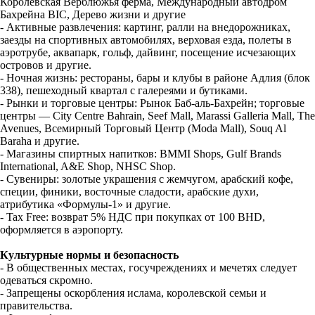
Королевская Верблюжья ферма, Международный автодром
Бахрейна BIC, Дерево жизни и другие
- Активные развлечения: картинг, ралли на внедорожниках,
заезды на спортивных автомобилях, верховая езда, полеты в
аэротрубе, аквапарк, гольф, дайвинг, посещение исчезающих
островов и другие.
- Ночная жизнь: рестораны, бары и клубы в районе Адлия (блок
338), пешеходный квартал с галереями и бутиками.
- Рынки и торговые центры: Рынок Баб-аль-Бахрейн; торговые
центры — City Centre Bahrain, Seef Mall, Marassi Galleria Mall, The
Avenues, Всемирный Торговый Центр (Moda Mall), Souq Al
Baraha и другие.
- Магазины спиртных напитков: BMMI Shops, Gulf Brands
International, A&E Shop, NHSC Shop.
- Сувениры: золотые украшения с жемчугом, арабский кофе,
специи, финики, восточные сладости, арабские духи,
атрибутика «Формулы-1» и другие.
- Tax Free: возврат 5% НДС при покупках от 100 BHD,
оформляется в аэропорту.
Культурные нормы и безопасность
- В общественных местах, госучреждениях и мечетях следует
одеваться скромно.
- Запрещены оскорбления ислама, королевской семьи и
правительства.