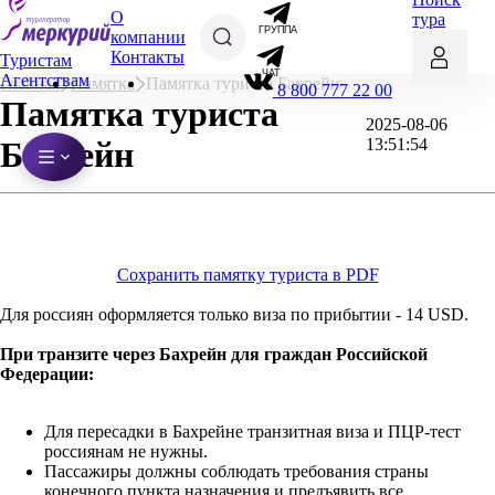
О
тура
ГРУППА
компании
Контакты
Туристам
ЧАТ
Агентствам
Главная
Памятка
Памятка туриста Бахрейн
8 800 777 22 00
Памятка туриста
2025-08-06
Бахрейн
13:51:54
Сохранить памятку туриста в PDF
Для россиян оформляется только виза по прибытии - 14 USD.
При транзите через Бахрейн для граждан Российской
Федерации:
Для пересадки в Бахрейне транзитная виза и ПЦР-тест
россиянам не нужны.
Пассажиры должны соблюдать требования страны
конечного пункта назначения и предъявить все