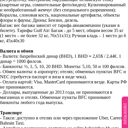
(азартные игры, сомнительные фото/видео); Культивированный
и необработанный жемчуг (без специального разрешения);
Кораллы, слоновая кость, национальные артефакты, объекты
флоры и фауны; Дроны; Бензин, дизель.
Багаж: вес багажа зависит от тарифа авиакомпании (указан в
билете). Тарифы Gulf Air: Багаж - до 5 мест, общим весом 35 кг
(1 место – не более 32 кг, 76х51х31); Ручная кладь – 1 место до 6
кг, 45х40х30
Валюта и обмен
- Валюта: бахрейнский динар (BHD), 1 BHD ≈ 2,65$ / 2,44€. 1
динар = 1000 филсов.
- Банкноты: ½, 1, 5, 10, 20 BHD. Монеты: 5,10, 50 и 100 филсов.
- Обмен валюты: в аэропорту; отелях; обменных пунктах BFC и
NEC (требуется паспорт и виза в виде чека).
- Оплата картой: Visa, MasterCard принимаются везде. Карты РФ
не принимаются.
- Доллары, выпущенные до 2013 года, не принимаются в
магазинах и отелях. Обменные пункты BFC принимают
банкноты любого года выпуска.
КУРСЫ ВАЛЮТ
Транспорт
- Такси: доступно в отелях или через приложение Uber, Careem,
Bahrain Taxi.