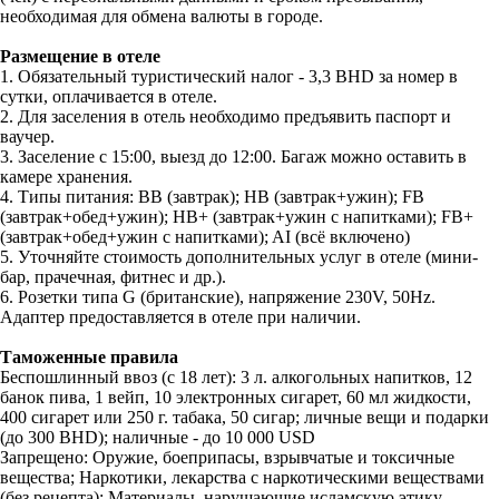
необходимая для обмена валюты в городе.
Размещение в отеле
1. Обязательный туристический налог - 3,3 BHD за номер в
сутки, оплачивается в отеле.
2. Для заселения в отель необходимо предъявить паспорт и
ваучер.
3. Заселение с 15:00, выезд до 12:00. Багаж можно оставить в
камере хранения.
4. Типы питания: BB (завтрак); HB (завтрак+ужин); FB
(завтрак+обед+ужин); НВ+ (завтрак+ужин с напитками); FB+
(завтрак+обед+ужин с напитками); AI (всё включено)
5. Уточняйте стоимость дополнительных услуг в отеле (мини-
бар, прачечная, фитнес и др.).
6. Розетки типа G (британские), напряжение 230V, 50Hz.
Адаптер предоставляется в отеле при наличии.
Таможенные правила
Беспошлинный ввоз (с 18 лет): 3 л. алкогольных напитков, 12
банок пива, 1 вейп, 10 электронных сигарет, 60 мл жидкости,
400 сигарет или 250 г. табака, 50 сигар; личные вещи и подарки
(до 300 BHD); наличные - до 10 000 USD
Запрещено: Оружие, боеприпасы, взрывчатые и токсичные
вещества; Наркотики, лекарства с наркотическими веществами
(без рецепта); Материалы, нарушающие исламскую этику