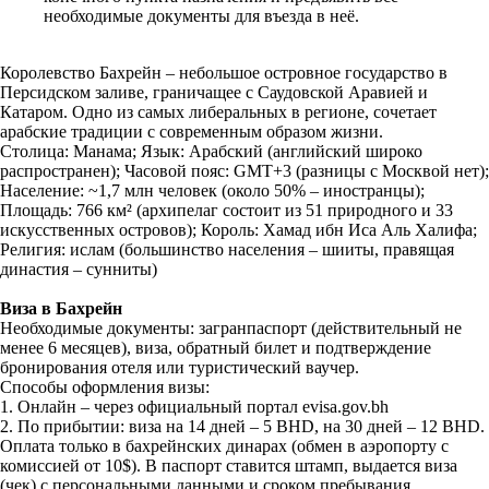
необходимые документы для въезда в неё.
Королевство Бахрейн – небольшое островное государство в
Персидском заливе, граничащее с Саудовской Аравией и
Катаром. Одно из самых либеральных в регионе, сочетает
арабские традиции с современным образом жизни.
Столица: Манама; Язык: Арабский (английский широко
распространен); Часовой пояс: GMT+3 (разницы с Москвой нет);
Население: ~1,7 млн человек (около 50% – иностранцы);
Площадь: 766 км² (архипелаг состоит из 51 природного и 33
искусственных островов); Король: Хамад ибн Иса Аль Халифа;
Религия: ислам (большинство населения – шииты, правящая
династия – сунниты)
Виза в Бахрейн
Необходимые документы: загранпаспорт (действительный не
менее 6 месяцев), виза, обратный билет и подтверждение
бронирования отеля или туристический ваучер.
Способы оформления визы:
1. Онлайн – через официальный портал evisa.gov.bh
2. По прибытии: виза на 14 дней – 5 BHD, на 30 дней – 12 BHD.
Оплата только в бахрейнских динарах (обмен в аэропорту с
комиссией от 10$). В паспорт ставится штамп, выдается виза
(чек) с персональными данными и сроком пребывания,