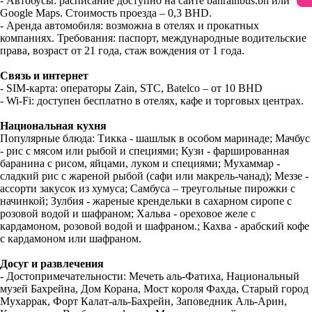
- Автобусы: расписание доступно на сайте bahrainbus.bh или
Google Maps. Стоимость проезда – 0,3 BHD.
- Аренда автомобиля: возможна в отелях и прокатных
компаниях. Требования: паспорт, международные водительские
права, возраст от 21 года, стаж вождения от 1 года.
Связь и интернет
- SIM-карта: операторы Zain, STC, Batelco – от 10 BHD
- Wi-Fi: доступен бесплатно в отелях, кафе и торговых центрах.
Национальная кухня
Популярные блюда: Тикка - шашлык в особом маринаде; Мачбус
- рис с мясом или рыбой и специями; Кузи - фаршированная
баранина с рисом, яйцами, луком и специями; Мухаммар -
сладкий рис с жареной рыбой (сафи или макрель-чанад); Меззе -
ассорти закусок из хумуса; Самбуса – треугольные пирожки с
начинкой; Зулбия - жареные крендельки в сахарном сиропе с
розовой водой и шафраном; Хальва - ореховое желе с
кардамоном, розовой водой и шафраном.; Кахва - арабский кофе
с кардамоном или шафраном.
Досуг и развлечения
- Достопримечательности: Мечеть аль-Фатиха, Национальный
музей Бахрейна, Дом Корана, Мост короля Фахда, Старый город
Мухаррак, Форт Калат-аль-Бахрейн, Заповедник Аль-Арин,