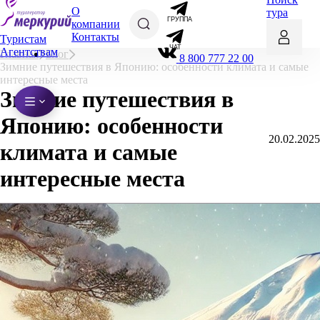
О
тура
ГРУППА
компании
Контакты
Туристам
ЧАТ
Агентствам
Главная
Блог
8 800 777 22 00
Зимние путешествия в Японию: особенности климата и самые
интересные места
Зимние путешествия в
Японию: особенности
20.02.2025
климата и самые
интересные места