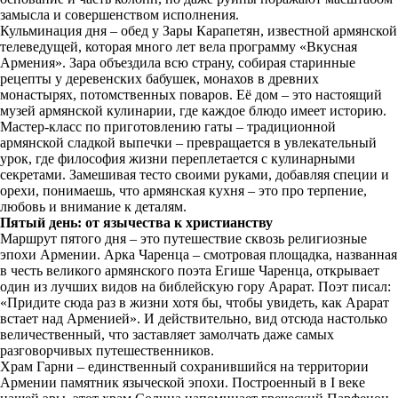
замысла и совершенством исполнения.
Кульминация дня – обед у Зары Карапетян, известной армянской
телеведущей, которая много лет вела программу «Вкусная
Армения». Зара объездила всю страну, собирая старинные
рецепты у деревенских бабушек, монахов в древних
монастырях, потомственных поваров. Её дом – это настоящий
музей армянской кулинарии, где каждое блюдо имеет историю.
Мастер-класс по приготовлению гаты – традиционной
армянской сладкой выпечки – превращается в увлекательный
урок, где философия жизни переплетается с кулинарными
секретами. Замешивая тесто своими руками, добавляя специи и
орехи, понимаешь, что армянская кухня – это про терпение,
любовь и внимание к деталям.
Пятый день: от язычества к христианству
Маршрут пятого дня – это путешествие сквозь религиозные
эпохи Армении. Арка Чаренца – смотровая площадка, названная
в честь великого армянского поэта Егише Чаренца, открывает
один из лучших видов на библейскую гору Арарат. Поэт писал:
«Придите сюда раз в жизни хотя бы, чтобы увидеть, как Арарат
встает над Арменией». И действительно, вид отсюда настолько
величественный, что заставляет замолчать даже самых
разговорчивых путешественников.
Храм Гарни – единственный сохранившийся на территории
Армении памятник языческой эпохи. Построенный в I веке