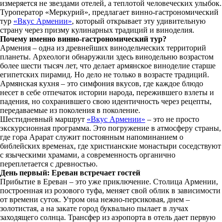
измеряется не звездами отелей, а теплотой человеческих улыбок.
Туроператор «Меркурий», предлагает винно-гастрономический
тур
«Вкус Армении»
, который открывает эту удивительную
страну через призму кулинарных традиций и виноделия.
Почему именно винно-гастрономический тур?
Армения – одна из древнейших винодельческих территорий
планеты. Археологи обнаружили здесь винодельню возрастом
более шести тысяч лет, что делает армянское виноделие старше
египетских пирамид. Но дело не только в возрасте традиций.
Армянская кухня – это симфония вкусов, где каждое блюдо
несет в себе отпечаток истории народа, пережившего взлеты и
падения, но сохранившего свою идентичность через рецепты,
передаваемые из поколения в поколение.
Шестидневный маршрут
«Вкус Армении»
– это не просто
экскурсионная программа. Это погружение в атмосферу страны,
где гора Арарат служит постоянным напоминанием о
библейских временах, где христианские монастыри соседствуют
с языческими храмами, а современность органично
переплетается с древностью.
День первый: Ереван встречает гостей
Прибытие в Ереван – это уже приключение. Столица Армении,
построенная из розового туфа, меняет свой облик в зависимости
от времени суток. Утром она нежно-персиковая, днем –
золотистая, а на закате город буквально пылает в лучах
заходящего солнца. Трансфер из аэропорта в отель дает первую