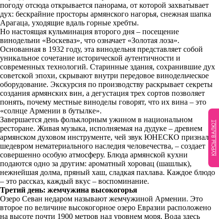
погоду отсюда открывается панорама, от которой захватывает
дух: бескрайние просторы армянского нагорья, снежная шапка
Арагаца, уходящие вдаль горные хребты.
Но настоящая кульминация второго дня – посещение
винодельни «Воскеваз», что означает «Золотая лоза».
Основанная в 1932 году, эта винодельня представляет собой
уникальное сочетание исторической аутентичности и
современных технологий. Старинные здания, сохранившие дух
советской эпохи, скрывают внутри передовое винодельческое
оборудование. Экскурсия по производству раскрывает секреты
создания армянских вин, а дегустация трех сортов позволяет
понять, почему местные виноделы говорят, что их вина – это
«солнце Армении в бутылке».
Завершается день фольклорным ужином в национальном
КУРСЫ ВАЛЮТ
ресторане. Живая музыка, исполняемая на дудуке – древнем
армянском духовом инструменте, чей звук ЮНЕСКО признало
шедевром нематериального наследия человечества, – создает
совершенно особую атмосферу. Блюда армянской кухни
подаются одно за другим: ароматный хоровац (шашлык),
нежнейшая долма, пряный хаш, сладкая пахлава. Каждое блюдо
– это рассказ, каждый вкус – воспоминание.
Третий день: жемчужина высокогорья
Озеро Севан недаром называют жемчужиной Армении. Это
второе по величине высокогорное озеро Евразии расположено
на высоте почти 1900 метров над уровнем моря. Вода здесь