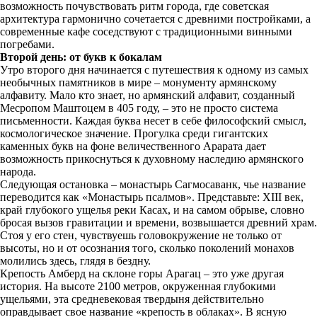
возможность почувствовать ритм города, где советская
архитектура гармонично сочетается с древними постройками, а
современные кафе соседствуют с традиционными винными
погребами.
Второй день: от букв к бокалам
Утро второго дня начинается с путешествия к одному из самых
необычных памятников в мире – монументу армянскому
алфавиту. Мало кто знает, но армянский алфавит, созданный
Месропом Маштоцем в 405 году, – это не просто система
письменности. Каждая буква несет в себе философский смысл,
космологическое значение. Прогулка среди гигантских
каменных букв на фоне величественного Арарата дает
возможность прикоснуться к духовному наследию армянского
народа.
Следующая остановка – монастырь Сагмосаванк, чье название
переводится как «Монастырь псалмов». Представьте: XIII век,
край глубокого ущелья реки Касах, и на самом обрыве, словно
бросая вызов гравитации и времени, возвышается древний храм.
Стоя у его стен, чувствуешь головокружение не только от
высоты, но и от осознания того, сколько поколений монахов
молились здесь, глядя в бездну.
Крепость Амберд на склоне горы Арагац – это уже другая
история. На высоте 2100 метров, окруженная глубокими
ущельями, эта средневековая твердыня действительно
оправдывает свое название «крепость в облаках». В ясную