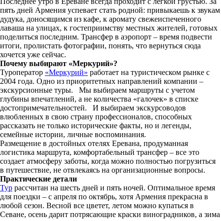
Последнее утро в Ереване всегда проходит с легкой грустью. За
пять дней Армения успевает стать родной: привыкаешь к звукам
дудука, доносящимся из кафе, к аромату свежеиспеченного
лаваша на улицах, к гостеприимству местных жителей, готовых
поделиться последним. Трансфер в аэропорт – время подвести
итоги, пролистать фотографии, понять, что вернуться сюда
хочется уже сейчас.
Почему выбирают «Меркурий»?
Туроператор
«Меркурий»
работает на туристическом рынке с
2004 года. Одно из приоритетных направлений компании –
экскурсионные туры. Мы выбираем маршруты с учетом
глубины впечатлений, а не количества «галочек» в списке
достопримечательностей. И выбираем экскурсоводов
влюбленных в свою страну профессионалов, способных
рассказать не только исторические факты, но и легенды,
семейные истории, личные воспоминания.
Размещение в достойных отелях Еревана, продуманная
логистика маршрута, комфортабельный трансфер – все это
создает атмосферу заботы, когда можно полностью погрузиться
в путешествие, не отвлекаясь на организационные вопросы.
Практические детали
Тур
рассчитан на шесть дней и пять ночей. Оптимальное время
для поездки – с апреля по октябрь, хотя Армения прекрасна в
любой сезон. Весной все цветет, летом можно купаться в
Севане, осень дарит потрясающие краски виноградников, а зима