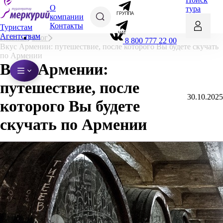
О
тура
ГРУППА
компании
Контакты
Туристам
ЧАТ
Агентствам
Главная
Блог
8 800 777 22 00
Вкус Армении: путешествие, после которого Вы будете скучать
по Армении
Вкус Армении:
путешествие, после
30.10.2025
которого Вы будете
скучать по Армении