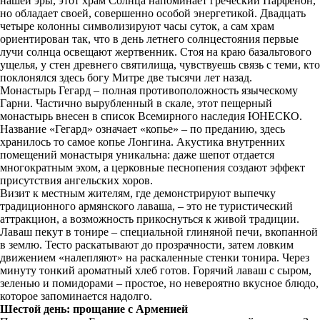
нашей эры, этот храм Солнца напоминает греческий Парфенон,
но обладает своей, совершенно особой энергетикой. Двадцать
четыре колонны символизируют часы суток, а сам храм
ориентирован так, что в день летнего солнцестояния первые
лучи солнца освещают жертвенник. Стоя на краю базальтового
ущелья, у стен древнего святилища, чувствуешь связь с теми, кто
поклонялся здесь богу Митре две тысячи лет назад.
Монастырь Гегард – полная противоположность языческому
Гарни. Частично вырубленный в скале, этот пещерный
монастырь внесен в список Всемирного наследия ЮНЕСКО.
Название «Гегард» означает «копье» – по преданию, здесь
хранилось то самое копье Лонгина. Акустика внутренних
помещений монастыря уникальна: даже шепот отдается
многократным эхом, а церковные песнопения создают эффект
присутствия ангельских хоров.
Визит к местным жителям, где демонстрируют выпечку
традиционного армянского лаваша, – это не туристический
аттракцион, а возможность прикоснуться к живой традиции.
Лаваш пекут в тонире – специальной глиняной печи, вкопанной
в землю. Тесто раскатывают до прозрачности, затем ловким
движением «налепляют» на раскаленные стенки тонира. Через
минуту тонкий ароматный хлеб готов. Горячий лаваш с сыром,
зеленью и помидорами – простое, но невероятно вкусное блюдо,
которое запоминается надолго.
Шестой день: прощание с Арменией