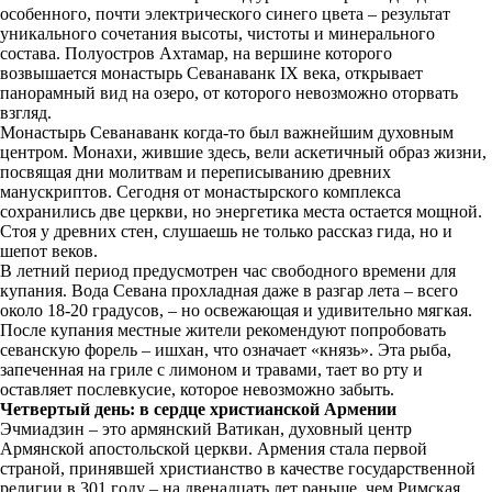
особенного, почти электрического синего цвета – результат
уникального сочетания высоты, чистоты и минерального
состава. Полуостров Ахтамар, на вершине которого
возвышается монастырь Севанаванк IX века, открывает
панорамный вид на озеро, от которого невозможно оторвать
взгляд.
Монастырь Севанаванк когда-то был важнейшим духовным
центром. Монахи, жившие здесь, вели аскетичный образ жизни,
посвящая дни молитвам и переписыванию древних
манускриптов. Сегодня от монастырского комплекса
сохранились две церкви, но энергетика места остается мощной.
Стоя у древних стен, слушаешь не только рассказ гида, но и
шепот веков.
В летний период предусмотрен час свободного времени для
купания. Вода Севана прохладная даже в разгар лета – всего
около 18-20 градусов, – но освежающая и удивительно мягкая.
После купания местные жители рекомендуют попробовать
севанскую форель – ишхан, что означает «князь». Эта рыба,
запеченная на гриле с лимоном и травами, тает во рту и
оставляет послевкусие, которое невозможно забыть.
Четвертый день: в сердце христианской Армении
Эчмиадзин – это армянский Ватикан, духовный центр
Армянской апостольской церкви. Армения стала первой
страной, принявшей христианство в качестве государственной
религии в 301 году – на двенадцать лет раньше, чем Римская