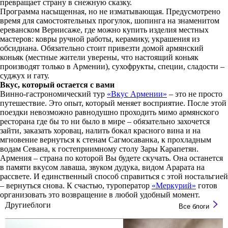
превращает страну в снежную сказку.
Программа насыщенная, но не изматывающая. Предусмотрено
время для самостоятельных прогулок, шопинга на знаменитом
ереванском Вернисаже, где можно купить изделия местных
мастеров: ковры ручной работы, керамику, украшения из
обсидиана. Обязательно стоит привезти домой армянский
коньяк (местные жители уверены, что настоящий коньяк
производят только в Армении), сухофрукты, специи, сладости –
суджух и гату.
Вкус, который остается с вами
Винно-гастрономический тур
«Вкус Армении»
– это не просто
путешествие. Это опыт, который меняет восприятие. После этой
поездки невозможно равнодушно проходить мимо армянского
ресторана где бы то ни было в мире – обязательно захочется
зайти, заказать хоровац, налить бокал красного вина и на
мгновение вернуться к стенам Сагмосаванка, к прохладным
водам Севана, к гостеприимному столу Зары Карапетян.
Армения – страна по которой Вы будете скучать. Она останется
в памяти вкусом лаваша, звуком дудука, видом Арарата на
рассвете. И единственный способ справиться с этой ностальгией
– вернуться снова. К счастью, туроператор
«Меркурий»
готов
организовать это возвращение в любой удобный момент.
Другие
блоги
Все блоги