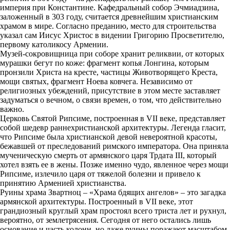
империя при Константине. Кафедральный собор Эчмиадзина,
заложенный в 303 году, считается древнейшим христианским
храмом в мире. Согласно преданию, место для строительства
указал сам Иисус Христос в видении Григорию Просветителю,
первому католикосу Армении.
Музей-сокровищница при соборе хранит реликвии, от которых
мурашки бегут по коже: фрагмент копья Лонгина, которым
пронзили Христа на кресте, частицы Животворящего Креста,
мощи святых, фрагмент Ноева ковчега. Независимо от
религиозных убеждений, присутствие в этом месте заставляет
задуматься о вечном, о связи времен, о том, что действительно
важно.
Церковь Святой Рипсиме, построенная в VII веке, представляет
собой шедевр раннехристианской архитектуры. Легенда гласит,
что Рипсиме была христианской девой невероятной красоты,
бежавшей от преследований римского императора. Она приняла
мученическую смерть от армянского царя Трдата III, который
хотел взять ее в жены. Позже именно чудо, явленное через мощи
Рипсиме, излечило царя от тяжелой болезни и привело к
принятию Арменией христианства.
Руины храма Звартноц – «Храма бдящих ангелов» – это загадка
армянской архитектуры. Построенный в VII веке, этот
грандиозный круглый храм простоял всего триста лет и рухнул,
вероятно, от землетрясения. Сегодня от него остались лишь
основание и часть колонн, но даже руины поражают масштабом