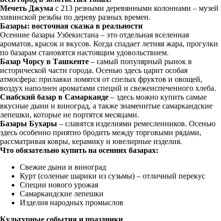
Мечеть Джума
с 213 резными деревянными колоннами – музей
хивинской резьбы по дереву разных времен.
Базары: восточная сказка в реальности
Осенние базары Узбекистана – это отдельная вселенная
ароматов, красок и вкусов. Когда спадает летняя жара, прогулки
по базарам становятся настоящим удовольствием.
Базар Чорсу в Ташкенте
– самый популярный рынок в
исторической части города. Осенью здесь царит особая
атмосфера: прилавки ломятся от спелых фруктов и овощей,
воздух наполнен ароматами специй и свежеиспеченного хлеба.
Сиабский базар в Самарканде
– здесь можно купить самые
вкусные дыни и виноград, а также знаменитые самаркандские
лепешки, которые не портятся месяцами.
Базары Бухары
– славятся изделиями ремесленников. Осенью
здесь особенно приятно бродить между торговыми рядами,
рассматривая ковры, керамику и ювелирные изделия.
Что обязательно купить на осенних базарах:
Свежие дыни и виноград
Курт (соленые шарики из сузьмы) – отличный перекус
Специи нового урожая
Самаркандские лепешки
Изделия народных промыслов
Культурные события и праздники