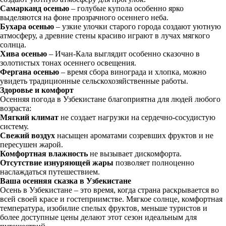
Самарканд осенью
– голубые купола особенно ярко
выделяются на фоне прозрачного осеннего неба.
Бухара осенью
– узкие улочки старого города создают уютную
атмосферу, а древние стены красиво играют в лучах мягкого
солнца.
Хива осенью
– Ичан-Кала выглядит особенно сказочно в
золотистых тонах осеннего освещения.
Фергана осенью
– время сбора винограда и хлопка, можно
увидеть традиционные сельскохозяйственные работы.
Здоровье и комфорт
Осенняя погода в Узбекистане благоприятна для людей любого
возраста:
Мягкий климат
не создает нагрузки на сердечно-сосудистую
систему.
Свежий воздух
насыщен ароматами созревших фруктов и не
пересушен жарой.
Комфортная влажность
не вызывает дискомфорта.
Отсутствие изнуряющей жары
позволяет полноценно
наслаждаться путешествием.
Ваша осенняя сказка в Узбекистане
Осень в Узбекистане – это время, когда страна раскрывается во
всей своей красе и гостеприимстве. Мягкое солнце, комфортная
температура, изобилие спелых фруктов, меньше туристов и
более доступные цены делают этот сезон идеальным для