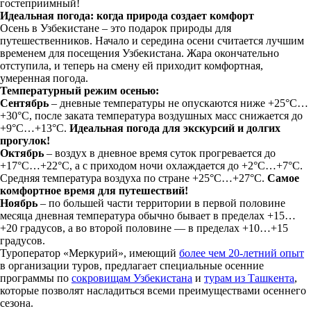
гостеприимный!
Идеальная погода: когда природа создает комфорт
Осень в Узбекистане – это подарок природы для
путешественников. Начало и середина осени считается лучшим
временем для посещения Узбекистана. Жара окончательно
отступила, и теперь на смену ей приходит комфортная,
умеренная погода.
Температурный режим осенью:
Сентябрь
– дневные температуры не опускаются ниже +25°С…
+30°С, после заката температура воздушных масс снижается до
+9°С…+13°С.
Идеальная погода для экскурсий и долгих
прогулок!
Октябрь
– воздух в дневное время суток прогревается до
+17°С…+22°С, а с приходом ночи охлаждается до +2°С…+7°С.
Средняя температура воздуха по стране +25°C…+27°C.
Самое
комфортное время для путешествий!
Ноябрь
– по большей части территории в первой половине
месяца дневная температура обычно бывает в пределах +15…
+20 градусов, а во второй половине — в пределах +10…+15
градусов.
Туроператор «Меркурий», имеющий
более чем 20-летний опыт
в организации туров, предлагает специальные осенние
программы по
сокровищам Узбекистана
и
турам из Ташкента
,
которые позволят насладиться всеми преимуществами осеннего
сезона.