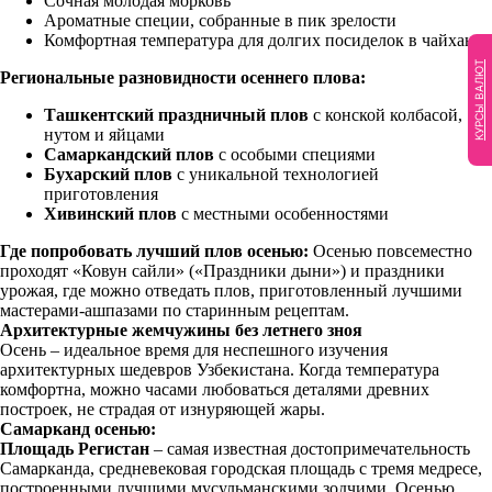
Сочная молодая морковь
Ароматные специи, собранные в пик зрелости
Комфортная температура для долгих посиделок в чайхане
КУРСЫ ВАЛЮТ
Региональные разновидности осеннего плова:
Ташкентский праздничный плов
с конской колбасой,
нутом и яйцами
Самаркандский плов
с особыми специями
Бухарский плов
с уникальной технологией
приготовления
Хивинский плов
с местными особенностями
Где попробовать лучший плов осенью:
Осенью повсеместно
проходят «Ковун сайли» («Праздники дыни») и праздники
урожая, где можно отведать плов, приготовленный лучшими
мастерами-ашпазами по старинным рецептам.
Архитектурные жемчужины без летнего зноя
Осень – идеальное время для неспешного изучения
архитектурных шедевров Узбекистана. Когда температура
комфортна, можно часами любоваться деталями древних
построек, не страдая от изнуряющей жары.
Самарканд осенью:
Площадь Регистан
– самая известная достопримечательность
Самарканда, средневековая городская площадь с тремя медресе,
построенными лучшими мусульманскими зодчими. Осенью