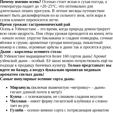
Почему именно осень?
Осенью стоит ясная и сухая погода, а
температура падает до +20–25°С, что оптимально для
длительных пеших прогулок. В летние месяцы путешествие
может быть дискомфортным из-за сильного зноя, хотя жара в
сухом климате переносится легче.
Время урожая: гастрономический рай
Осень в Узбекистане – это время, когда природа демонстрирует
всю свою щедрость. Пик сбора урожая приходится на конец лета
- начало осени: упругие баклажаны и сладкие помидоры, сочные
яблоки и груши, ароматные гроздья винограда, пикантный
инжир и сливы, огромные арбузы и дыни так и просятся в руки.
Дыни – королевы осеннего стола:
В Узбекистане выращивается более 160 сортов дынь! Аромат
узбекской дыни – особый. Её запах можно почувствовать ещё на
подходе к продавцу бахчевых культур.
Только представьте: вы
идете по базару, а воздух буквально пропитан медовым
ароматом спелых дынь!
Самые популярные осенние сорта дынь:
Мирзачуль
(включая знаменитую «метровку» – дыню-
гигант длиной почти в метр!)
Кукча
– с освежающим, не слишком сладким вкусом
Чиллаки
– имеет форму гигантской клубники и словно
тает во рту
Гуляби
– осенне-зимние сорта с потрясающим ароматом