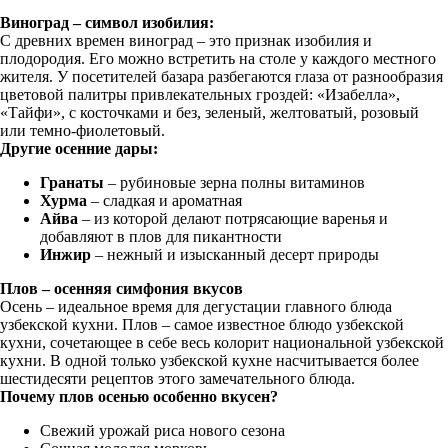
Виноград – символ изобилия:
С древних времен виноград – это признак изобилия и
плодородия. Его можно встретить на столе у каждого местного
жителя. У посетителей базара разбегаются глаза от разнообразия
цветовой палитры привлекательных гроздей: «Изабелла»,
«Тайфи», с косточками и без, зеленый, желтоватый, розовый
или темно-фиолетовый.
Другие осенние дары:
Гранаты
– рубиновые зерна полны витаминов
Хурма
– сладкая и ароматная
Айва
– из которой делают потрясающие варенья и
добавляют в плов для пикантности
Инжир
– нежный и изысканный десерт природы
Плов – осенняя симфония вкусов
Осень – идеальное время для дегустации главного блюда
узбекской кухни. Плов – самое известное блюдо узбекской
кухни, сочетающее в себе весь колорит национальной узбекской
кухни. В одной только узбекской кухне насчитывается более
шестидесяти рецептов этого замечательного блюда.
Почему плов осенью особенно вкусен?
Свежий урожай риса нового сезона