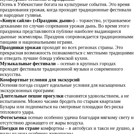
Осень в Узбекистане богата на культурные события. Это время
празднования урожая, когда проходят традиционные фестивали
и народные гулянья.
«Ковун сайли» («Праздник дыни»)
– торжество, устраиваемое
дехканами по случаю созревания урожая дынь. Во время этого
праздника представляются публике наиболее выдающиеся
дынные экземпляры. Праздник сопровождается традиционными
танцами и национальными играми.
Праздники урожая
проходят во всех регионах страны. Это
прекрасная возможность познакомиться с местными традициями
и отведать лучшие блюда узбекской кухни.
Музыкальные фестивали
– осенью в крупных городах
проходят фестивали традиционной музыки и современного
искусства.
Комфортные условия для экскурсий
Осенняя погода создает идеальные условия для насыщенных
экскурсионных программ:
Длительные пешие прогулки
становятся удовольствием, а не
испытанием. Можно часами бродить по старым кварталам
Бухары или подниматься на смотровые площадки без риска
теплового удара.
Фотосъемка
осенью особенно удачна благодаря мягкому свету и
отсутствию дрожащего от жары воздуха.
Поездки по стране
комфортны – в автобусах и такси не душно, а
виды из окна особенно живописны.