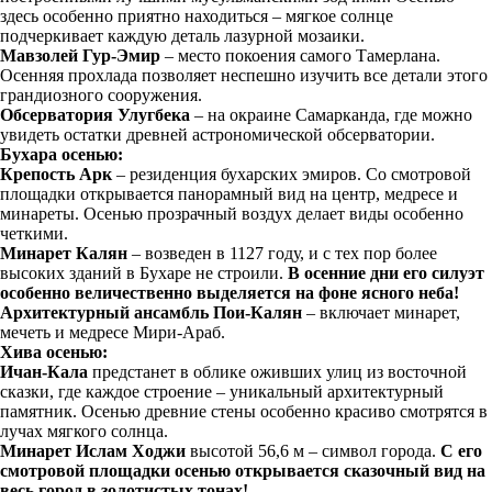
здесь особенно приятно находиться – мягкое солнце
подчеркивает каждую деталь лазурной мозаики.
Мавзолей Гур-Эмир
– место покоения самого Тамерлана.
Осенняя прохлада позволяет неспешно изучить все детали этого
грандиозного сооружения.
Обсерватория Улугбека
– на окраине Самарканда, где можно
увидеть остатки древней астрономической обсерватории.
Бухара осенью:
Крепость Арк
– резиденция бухарских эмиров. Со смотровой
площадки открывается панорамный вид на центр, медресе и
минареты. Осенью прозрачный воздух делает виды особенно
четкими.
Минарет Калян
– возведен в 1127 году, и с тех пор более
высоких зданий в Бухаре не строили.
В осенние дни его силуэт
особенно величественно выделяется на фоне ясного неба!
Архитектурный ансамбль Пои-Калян
– включает минарет,
мечеть и медресе Мири-Араб.
Хива осенью:
Ичан-Кала
предстанет в облике оживших улиц из восточной
сказки, где каждое строение – уникальный архитектурный
памятник. Осенью древние стены особенно красиво смотрятся в
лучах мягкого солнца.
Минарет Ислам Ходжи
высотой 56,6 м – символ города.
С его
смотровой площадки осенью открывается сказочный вид на
весь город в золотистых тонах!