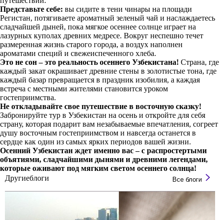
путешествий.
Представьте себе:
вы сидите в тени чинары на площади
Регистан, потягиваете ароматный зеленый чай и наслаждаетесь
сладчайшей дыней, пока мягкое осеннее солнце играет на
лазурных куполах древних медресе. Вокруг неспешно течет
размеренная жизнь старого города, а воздух наполнен
ароматами специй и свежеиспеченного хлеба.
Это не сон – это реальность осеннего Узбекистана!
Страна, где
каждый закат окрашивает древние стены в золотистые тона, где
каждый базар превращается в праздник изобилия, а каждая
встреча с местными жителями становится уроком
гостеприимства.
Не откладывайте свое путешествие в восточную сказку!
Забронируйте тур в Узбекистан на осень и откройте для себя
страну, которая подарит вам незабываемые впечатления, согреет
душу восточным гостеприимством и навсегда останется в
сердце как один из самых ярких периодов вашей жизни.
Осенний Узбекистан ждет именно вас – с распростертыми
объятиями, сладчайшими дынями и древними легендами,
которые оживают под мягким светом осеннего солнца!
Другие
блоги
Все блоги