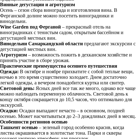
Винные дегустации и агротуризм
Осень – сезон сбора винограда и изготовления вина. В
Ферганской долине можно посетить виноградники и
винодельни.
Wine Garden под Ферганой
– прекрасный отель на
виноградниках с тенистым садом, открытым бассейном и
дегустацией местных вин.
Винодельни Самаркандской области
предлагают экскурсии с
дегустацией местных вин.
Агротуризм
– возможность пожить в дехканском хозяйстве и
принять участие в сборе урожая.
Практические преимущества осеннего путешествия
Одежда:
В октябре и ноябре прихватите с собой теплые вещи,
ночью в это время существенно холодает. Днем достаточно
легкой одежды, а вечером понадобится куртка или свитер.
Световой день:
Ясных дней все так же много, однако все чаще
можно наблюдать переменную облачность. Световой день к
концу октября сокращается до 10,5 часов, что оптимально для
экскурсий.
Осадки:
Осадки выпадают нечасто – в основном, поздней
осенью. Может насчитываться до 2–3 дождливых дней в месяц.
Особенности регионов осенью
Ташкент осенью
– зеленый город особенно красив, когда
листва окрашивается в золотистые тона. Парки и скверы
создают уютную атмосферу для прогулок.