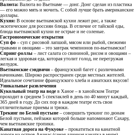
Валюта:
Валюта во Вьетнаме — донг. Донг сделан из пластика
— его можно мять и мочить. С собой лучше брать американские
доллары.
Кухня:
В основе вьетнамской кухни лежит рис, а также
экзотические для россиян блюда. В отличие от тайской еды,
блюда вьетнамской кухни не острые и не соленые.
Гастрономические открытия
Суп фо
– суп с рисовой лапшой, мясом или рыбой, свежими
травами и овощами – это завтрак чемпионов по-вьетнамски!
Спринг-роллы
– лист салата со свининой, рисом и овощами –
легкая и здоровая еда, которая утолит голод, не перегружая
желудок.
Вьетнамские сэндвичи
– французский багет с различными
начинками. Широко распространен среди местных жителей.
Идеальное сочетание французского хлеба и азиатских вкусов!
Уникальные развлечения
Кукольный театр на воде
в Ханое – в ханойском Театре
проходит в среднем 5 спектаклей в день по 40 минут каждый,
365 дней в году. До сих пор в каждом театре есть свои
отличительные приемы и трюки.
Трекинг по Белой пустыне
– совершить трекинг по дюнам
Белой пустыни, пейзажи которой больше напоминают Сахару,
чем вьетнамские тропики.
Канатная дорога на Фукуоке
– прокатиться на канатной
дороге на остров Ананас (самая длинная канатка в мире).