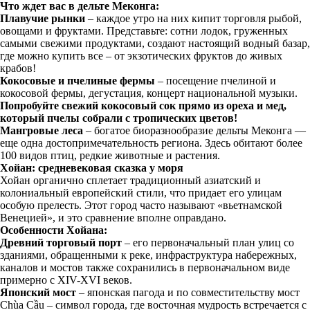
Что ждет вас в дельте Меконга:
Плавучие рынки
– каждое утро на них кипит торговля рыбой,
овощами и фруктами. Представьте: сотни лодок, груженных
самыми свежими продуктами, создают настоящий водный базар,
где можно купить все – от экзотических фруктов до живых
крабов!
Кокосовые и пчелиные фермы
– посещение пчелиной и
кокосовой фермы, дегустация, концерт национальной музыки.
Попробуйте свежий кокосовый сок прямо из ореха и мед,
который пчелы собрали с тропических цветов!
Мангровые леса
– богатое биоразнообразие дельты Меконга —
еще одна достопримечательность региона. Здесь обитают более
100 видов птиц, редкие животные и растения.
Хойан: средневековая сказка у моря
Хойан органично сплетает традиционный азиатский и
колониальный европейский стили, что придает его улицам
особую прелесть. Этот город часто называют «вьетнамской
Венецией», и это сравнение вполне оправдано.
Особенности Хойана:
Древний торговый порт
– его первоначальный план улиц со
зданиями, обращенными к реке, инфраструктура набережных,
каналов и мостов также сохранились в первоначальном виде
примерно с XIV-XVI веков.
Японский мост
– японская пагода и по совместительству мост
Chùa Cầu – символ города, где восточная мудрость встречается с