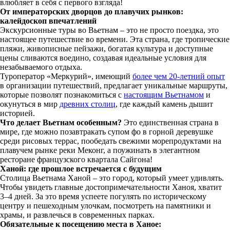
влюбляет в себя с первого взгляда!
От императорских дворцов до плавучих рынков:
калейдоскоп впечатлений
Экскурсионные туры во Вьетнам – это не просто поездка, это
настоящее путешествие во времени. Эта страна, где тропические
пляжи, живописные пейзажи, богатая культура и доступные
цены сливаются воедино, создавая идеальные условия для
незабываемого отдыха.
Туроператор «Меркурий», имеющий
более чем 20-летний опыт
в организации путешествий, предлагает уникальные маршруты,
которые позволят познакомиться с
настоящим Вьетнамом
и
окунуться в мир
древних столиц
, где каждый камень дышит
историей.
Что делает Вьетнам особенным?
Это единственная страна в
мире, где можно позавтракать супом фо в горной деревушке
среди рисовых террас, пообедать свежими морепродуктами на
плавучем рынке реки Меконг, а поужинать в элегантном
ресторане французского квартала Сайгона!
Ханой: где прошлое встречается с будущим
Столица Вьетнама Ханой – это город, который умеет удивлять.
Чтобы увидеть главные достопримечательности Ханоя, хватит
3–4 дней. За это время успеете погулять по историческому
центру и пешеходным улочкам, посмотреть на памятники и
храмы, и развлечься в современных парках.
Обязательные к посещению места в Ханое: