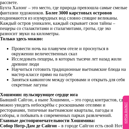
рассвете.
Бухта Халонг – это место, где природа превзошла самые смелые
фантазии художников.
Более 3000 карстовых островов
поднимаются из изумрудных вод словно спящие великаны.
Каждый остров уникален, каждый скрывает свои тайны –
пещеры со сталактитами и сталагмитами, гроты, где эхо
разносит звуки на километры.
Только здесь можно:
Провести ночь на плавучем отеле и проснуться в
окружении величественных скал
Исследовать пещеры, в которых тысячи лет назад жили
древние люди
Научиться готовить традиционные вьетнамские блюда на
мастер-классе прямо на палубе
Заняться каякингом между островами и открыть для себя
секретные лагуны
Хошимин: пульсирующее сердце юга
Бывший Сайгон, а ныне Хошимин, – это город контрастов, где
КУРСЫ ВАЛЮТ
можно увидеть небоскрёбы с роскошными отелями и
ресторанами, типичные вьетнамские кварталы, пагоды и
соборы, и побывать в современных парках развлечений.
Главные достопримечательности Хошимина:
Собор Нотр-Дам де Сайгон
– в городе Сайгон есть свой Нотр-