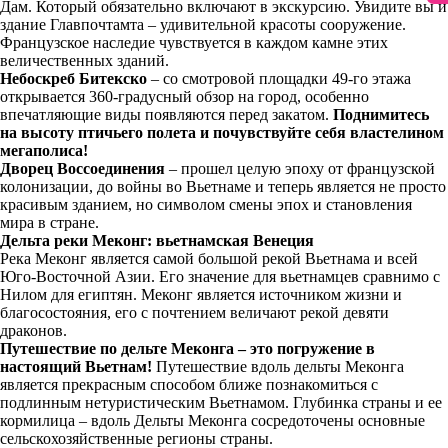
Дам. Который обязательно включают в экскурсию. Увидите вы и
здание Главпочтамта – удивительной красоты сооружение.
Французское наследие чувствуется в каждом камне этих
величественных зданий.
Небоскреб Битекско
– со смотровой площадки 49-го этажа
открывается 360-градусный обзор на город, особенно
впечатляющие виды появляются перед закатом.
Поднимитесь
на высоту птичьего полета и почувствуйте себя властелином
мегаполиса!
Дворец Воссоединения
– прошел целую эпоху от французской
колонизации, до войны во Вьетнаме и теперь является не просто
красивым зданием, но символом смены эпох и становления
мира в стране.
Дельта реки Меконг: вьетнамская Венеция
Река Меконг является самой большой рекой Вьетнама и всей
Юго-Восточной Азии. Его значение для вьетнамцев сравнимо с
Нилом для египтян. Меконг является источником жизни и
благосостояния, его с почтением величают рекой девяти
драконов.
Путешествие по дельте Меконга – это погружение в
настоящий Вьетнам!
Путешествие вдоль дельты Меконга
является прекрасным способом ближе познакомиться с
подлинным нетуристическим Вьетнамом. Глубинка страны и ее
кормилица – вдоль Дельты Меконга сосредоточены основные
сельскохозяйственные регионы страны.