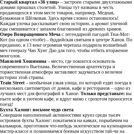
Старый квартал «36 улиц»
– застроен старыми двухэтажными
домами прошлых столетий. Улицы тут названы в честь
продающихся в этом месте товаров, например, Медная,
Бумажная и Шёлковая. Здесь время словно остановилось!
Каждая улочка рассказывает свою историю, а аромат уличной
еды смешивается с запахом благовоний из древних храмов.
Озеро Возвращенного Меча
с легендарной пагодой Тюа-Мот-
Кот (на одном столбе) – буддийская святыня в центре Ханоя. По
преданию, в 13 веке огромная черепаха подарила волшебный
меч генералу Чан Хунг Дао для того, чтобы отбить вторжение
монголов.
Мавзолей Хошимина
– место, где покоится основатель
современного Вьетнама. Величественная архитектура и
торжественная атмосфера заставляют задуматься о величии
истории этой страны.
Train Street
– необычная узкая улица, по которой ездят поезда в
нескольких сантиметрах от домов, кафе и ресторанов – одно из
лучших мест для фотографий в Ханое.
Только представьте:
вы
пьете кофе в уютном кафе, и вдруг мимо с грохотом проносится
поезд!
Бухта Халонг: восьмое чудо света
Совершим наполненный активностями круиз среди тысяч
островков бухты Халонг: покатаемся на каяках, порыбачим на
кальмаров, приготовим что-нибудь экзотическое на кулинарном
мастер-классе и позанимаемся боевым искусством тай-чи на