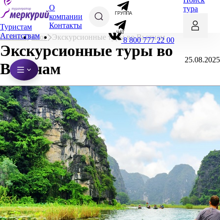
О
тура
ГРУППА
компании
Контакты
Туристам
ЧАТ
Агентствам
Главная
Блог
Экскурсионные туры во Вьетнам
8 800 777 22 00
Экскурсионные туры во
25.08.2025
Вьетнам