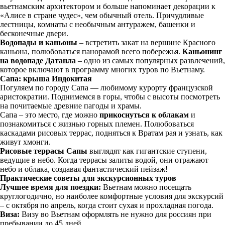
вьетнамским архитектором и больше напоминает декорации к
«Алисе в стране чудес», чем обычный отель. Причудливые
лестницы, комнаты с необычным антуражем, башенки и
бесконечные двери.
Водопады и каньоны
– встретить закат на вершине Красного
каньона, полюбоваться панорамой всего побережья.
Каньонинг
на водопаде Датанла
– одно из самых популярных развлечений,
которое включают в программу многих туров по Вьетнаму.
Сапа: крыша Индокитая
Погуляем по городу Сапа — любимому курорту французской
аристократии. Поднимемся в горы, чтобы с высоты посмотреть
на почитаемые древние пагоды и храмы.
Сапа – это место, где можно
прикоснуться к облакам
и
познакомиться с жизнью горных племен. Полюбоваться
каскадами рисовых террас, подняться к Вратам рая и узнать, как
живут хмонги.
Рисовые террасы Сапы
выглядят как гигантские ступени,
ведущие в небо. Когда террасы залиты водой, они отражают
небо и облака, создавая фантастический пейзаж!
Практические советы для экскурсионных туров
Лучшее время для поездки:
Вьетнам можно посещать
круглогодично, но наиболее комфортные условия для экскурсий
– с октября по апрель, когда стоит сухая и прохладная погода.
Виза:
Визу во Вьетнам оформлять не нужно для россиян при
пребывании до 45 дней.