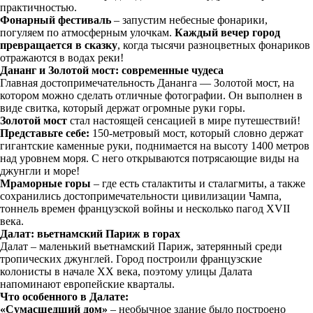
практичностью.
Фонарный фестиваль
– запустим небесные фонарики,
погуляем по атмосферным улочкам.
Каждый вечер город
превращается в сказку
, когда тысячи разноцветных фонариков
отражаются в водах реки!
Дананг и Золотой мост: современные чудеса
Главная достопримечательность Дананга — Золотой мост, на
котором можно сделать отличные фотографии. Он выполнен в
виде свитка, который держат огромные руки горы.
Золотой мост
стал настоящей сенсацией в мире путешествий!
Представьте себе:
150-метровый мост, который словно держат
гигантские каменные руки, поднимается на высоту 1400 метров
над уровнем моря. С него открываются потрясающие виды на
джунгли и море!
Мраморные горы
– где есть сталактиты и сталагмиты, а также
сохранились достопримечательности цивилизации Чампа,
тоннель времен французской войны и несколько пагод XVII
века.
Далат: вьетнамский Париж в горах
Далат – маленький вьетнамский Париж, затерянный среди
тропических джунглей. Город построили французские
колонисты в начале XX века, поэтому улицы Далата
напоминают европейские кварталы.
Что особенного в Далате:
«Сумасшедший дом»
– необычное здание было построено