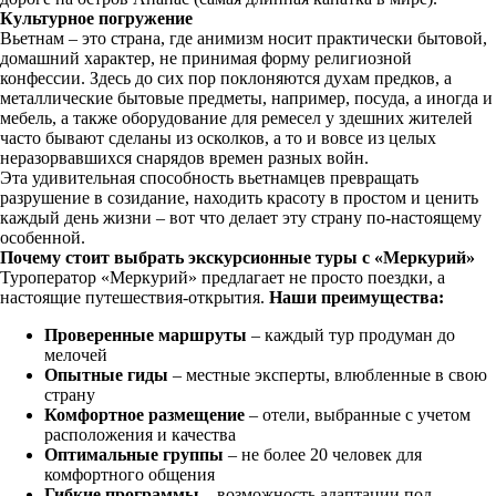
Культурное погружение
Вьетнам – это страна, где анимизм носит практически бытовой,
домашний характер, не принимая форму религиозной
конфессии. Здесь до сих пор поклоняются духам предков, а
металлические бытовые предметы, например, посуда, а иногда и
мебель, а также оборудование для ремесел у здешних жителей
часто бывают сделаны из осколков, а то и вовсе из целых
неразорвавшихся снарядов времен разных войн.
Эта удивительная способность вьетнамцев превращать
разрушение в созидание, находить красоту в простом и ценить
каждый день жизни – вот что делает эту страну по-настоящему
особенной.
Почему стоит выбрать экскурсионные туры с «Меркурий»
Туроператор «Меркурий» предлагает не просто поездки, а
настоящие путешествия-открытия.
Наши преимущества:
Проверенные маршруты
– каждый тур продуман до
мелочей
Опытные гиды
– местные эксперты, влюбленные в свою
страну
Комфортное размещение
– отели, выбранные с учетом
расположения и качества
Оптимальные группы
– не более 20 человек для
комфортного общения
Гибкие программы
– возможность адаптации под